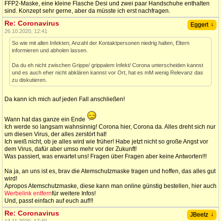
FFP2-Maske, eine kleine Flasche Desi und zwei paar Handschuhe enthalten
sind. Konzept sehr gerne, aber da müsste ich erst nachfragen.
Re: Coronavirus
↓
Eggert
26.10.2020, 12:41
So wie mit allen Infekten; Anzahl der Kontaktpersonen niedrig halten, Eltern
informieren und abholen lassen.
Da du eh nicht zwischen Grippe/ grippalem Infekt/ Corona unterscheiden kannst
und es auch eher nicht abklären kannst vor Ort, hat es mM wenig Relevanz das
zu diskutieren.
Da kann ich mich auf jeden Fall anschließen!
Wann hat das ganze ein Ende
Ich werde so langsam wahnsinnig! Corona hier, Corona da. Alles dreht sich nur
um diesen Virus, der alles zerstört hat!
Ich weiß nicht, ob je alles wird wie früher! Habe jetzt nicht so große Angst vor
dem Virus, dafür aber umso mehr vor der Zukunft!
Was passiert, was erwartet uns! Fragen über Fragen aber keine Antworten!!!
Na ja, an uns ist es, brav die Atemschutzmaske tragen und hoffen, das alles gut
wird!
Apropos Atemschutzmaske, diese kann man online günstig bestellen, hier auch
Werbelink entfern
für weitere Infos!
Und, passt einfach auf euch auf!!!
Re: Coronavirus
↓
JBeetz