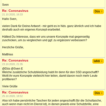
Sven
Re: Coronavirus
↓
Düs
21.10.2020, 16:33
Hallo Sven,
vielen Dank für Deine Antwort - mir geht es in Nds. ganz ähnlich und ich habe
deshalb auch ein eigenes Konzept erarbeitet.
Hättest Du Interesse, dass wir uns unsere Konzepte mal gegenseitig
zuschicken, um zu vergleichen und ggf. zu ergänzen/ verbessern?
Herzliche Grüße,
Matthias
Re: Coronavirus
↓
lafidi
23.10.2020, 21:35
@Düs @Sven E
Welche zusätzliche Schutzkleidung habt ihr denn für den SSD angeschafft?
Wollt ihr eure Konzepte vielleicht hier teilen, damit davon noch mehr Leute
profitieren?
Viele Grüße
Re: Coronavirus
↓
Düs
25.10.2020, 18:52
Also ich habe persönliche Taschen für jeden angeschafft (für die Schultasche,
auch wenn man nicht im Dienst ist), in denen jeweils eine Schutzbrille, eine