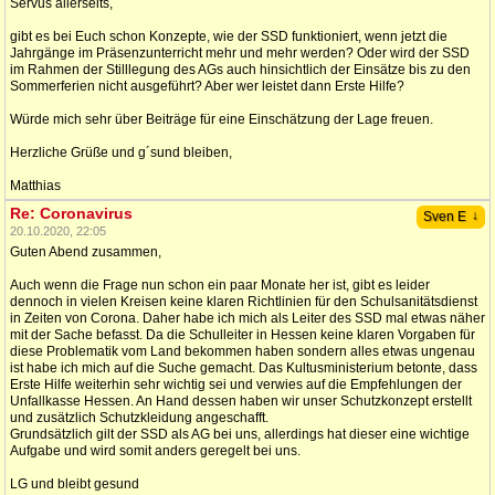
Servus allerseits,
gibt es bei Euch schon Konzepte, wie der SSD funktioniert, wenn jetzt die
Jahrgänge im Präsenzunterricht mehr und mehr werden? Oder wird der SSD
im Rahmen der Stilllegung des AGs auch hinsichtlich der Einsätze bis zu den
Sommerferien nicht ausgeführt? Aber wer leistet dann Erste Hilfe?
Würde mich sehr über Beiträge für eine Einschätzung der Lage freuen.
Herzliche Grüße und g´sund bleiben,
Matthias
Re: Coronavirus
↓
Sven E
20.10.2020, 22:05
Guten Abend zusammen,
Auch wenn die Frage nun schon ein paar Monate her ist, gibt es leider
dennoch in vielen Kreisen keine klaren Richtlinien für den Schulsanitätsdienst
in Zeiten von Corona. Daher habe ich mich als Leiter des SSD mal etwas näher
mit der Sache befasst. Da die Schulleiter in Hessen keine klaren Vorgaben für
diese Problematik vom Land bekommen haben sondern alles etwas ungenau
ist habe ich mich auf die Suche gemacht. Das Kultusministerium betonte, dass
Erste Hilfe weiterhin sehr wichtig sei und verwies auf die Empfehlungen der
Unfallkasse Hessen. An Hand dessen haben wir unser Schutzkonzept erstellt
und zusätzlich Schutzkleidung angeschafft.
Grundsätzlich gilt der SSD als AG bei uns, allerdings hat dieser eine wichtige
Aufgabe und wird somit anders geregelt bei uns.
LG und bleibt gesund