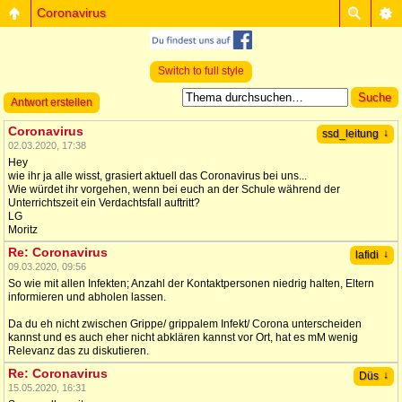
Coronavirus
Switch to full style
Antwort erstellen
Coronavirus
↓
ssd_leitung
02.03.2020, 17:38
Hey
wie ihr ja alle wisst, grasiert aktuell das Coronavirus bei uns...
Wie würdet ihr vorgehen, wenn bei euch an der Schule während der
Unterrichtszeit ein Verdachtsfall auftritt?
LG
Moritz
Re: Coronavirus
↓
lafidi
09.03.2020, 09:56
So wie mit allen Infekten; Anzahl der Kontaktpersonen niedrig halten, Eltern
informieren und abholen lassen.
Da du eh nicht zwischen Grippe/ grippalem Infekt/ Corona unterscheiden
kannst und es auch eher nicht abklären kannst vor Ort, hat es mM wenig
Relevanz das zu diskutieren.
Re: Coronavirus
↓
Düs
15.05.2020, 16:31