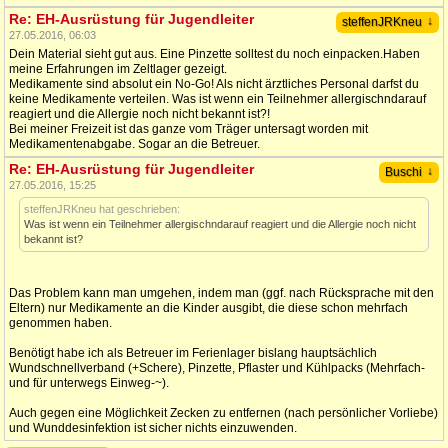
Re: EH-Ausrüstung für Jugendleiter
↓
steffenJRKneu
27.05.2016, 06:03
Dein Material sieht gut aus. Eine Pinzette solltest du noch einpacken.Haben
meine Erfahrungen im Zeltlager gezeigt.
Medikamente sind absolut ein No-Go! Als nicht ärztliches Personal darfst du
keine Medikamente verteilen. Was ist wenn ein Teilnehmer allergischndarauf
reagiert und die Allergie noch nicht bekannt ist?!
Bei meiner Freizeit ist das ganze vom Träger untersagt worden mit
Medikamentenabgabe. Sogar an die Betreuer.
Re: EH-Ausrüstung für Jugendleiter
↓
Buschi
27.05.2016, 15:25
steffenJRKneu hat geschrieben:
Was ist wenn ein Teilnehmer allergischndarauf reagiert und die Allergie noch nicht
bekannt ist?
Das Problem kann man umgehen, indem man (ggf. nach Rücksprache mit den
Eltern) nur Medikamente an die Kinder ausgibt, die diese schon mehrfach
genommen haben.
Benötigt habe ich als Betreuer im Ferienlager bislang hauptsächlich
Wundschnellverband (+Schere), Pinzette, Pflaster und Kühlpacks (Mehrfach-
und für unterwegs Einweg-~).
Auch gegen eine Möglichkeit Zecken zu entfernen (nach persönlicher Vorliebe)
und Wunddesinfektion ist sicher nichts einzuwenden.