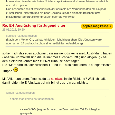
Immer eine Liste der nächsten Notdienstapotheken und Krankenhäuser wurde ich
noch dazu packen...
Und ansonsten reicht warscheinlich der normale Kfz-Verbandkasten mit ein paar
zusätzlichen Pflastern und ein paar Coolpacks(nach eigenem Belieben/ bzw
Infrastruktur Sofortkältekompressen oder die Mehrweg.
Re: EH-Ausrüstung für Jugendleiter
↓
sophia.mag.kekse
25.05.2016, 19:20
saniebe hat geschrieben:
(Nach dem Motto: Oh, da hab ich leider nicht hingesehen. Die Jüngsten waren
aber schon 14 und auch schon eine medizinische Ausbildung)
so kenn ich das eben auch, nur dass meine Kids keine med. Ausbildung haben
- aber im Normalfall sind die Teilnehmer auch vernünftig und alt genug - bei
den Kleineren könnte man zur Not zuhause nachfragen.
Die "Kids" sind im Alter zwischen 11 und 19 - also eine überaus buntgemischte
Truppe
Mit "After-sun-creme" meinst du da
so etwas
in die Richtung? Weil ich hatte
damit leider nie Erfolg, bzw bei mir bringt das rein gar nichts...
Simon hat geschrieben:
sophia.mag.kekse hat geschrieben:
- viele WSVs (+ gute Schere zum Zuschneiden; Teil für Allergiker
geeignet)