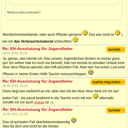
Winterschlussverkäufe?
Wundschnellverbände, oder auch Pflaster genannt
Das war (und ist
)
bei mir
das Verbrauchsmaterial
schlechthin
.
Re: EH-Ausrüstung für Jugendleiter
↓
saniebe
26.05.2016, 16:31
Ja, genau, das meinte ich. Also unsere Jugendlichen fanden es immer ganz
gut. Ich selber hab es noch nie benutzt, hab nur einmal im privaten Urlaub eine
Aloe Vera Pflanze genutzt, das hilft auf jeden Fall. Aber wer hat schon Lust eine
Pflanze in seiner Ersten Hilfe Tasche rumzuschleppen.
Re: EH-Ausrüstung für Jugendleiter
↓
sophia.mag.kekse
26.05.2016, 19:15
Dann liegt das vielleicht an mir, aber das mit der Aloe-Vera merk ich mir auf
jeden Fall - die passt bestimmt in die Tasche noch mit rein
alternativ
schaffe ich mir auch
sowas
an ;-).
Re: EH-Ausrüstung für Jugendleiter
↓
saniebe
26.05.2016, 21:28
Das ist auf jeden Fall überlebensnotwendig
Also für dich und nicht für die Kinder