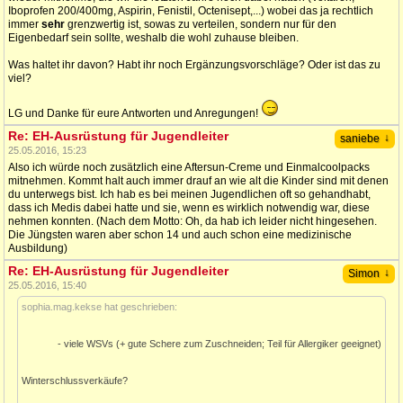
Iboprofen 200/400mg, Aspirin, Fenistil, Octenisept,...) wobei das ja rechtlich
immer
sehr
grenzwertig ist, sowas zu verteilen, sondern nur für den
Eigenbedarf sein sollte, weshalb die wohl zuhause bleiben.
Was haltet ihr davon? Habt ihr noch Ergänzungsvorschläge? Oder ist das zu
viel?
LG und Danke für eure Antworten und Anregungen!
Re: EH-Ausrüstung für Jugendleiter
↓
saniebe
25.05.2016, 15:23
Also ich würde noch zusätzlich eine Aftersun-Creme und Einmalcoolpacks
mitnehmen. Kommt halt auch immer drauf an wie alt die Kinder sind mit denen
du unterwegs bist. Ich hab es bei meinen Jugendlichen oft so gehandhabt,
dass ich Medis dabei hatte und sie, wenn es wirklich notwendig war, diese
nehmen konnten. (Nach dem Motto: Oh, da hab ich leider nicht hingesehen.
Die Jüngsten waren aber schon 14 und auch schon eine medizinische
Ausbildung)
Re: EH-Ausrüstung für Jugendleiter
↓
Simon
25.05.2016, 15:40
sophia.mag.kekse hat geschrieben:
- viele WSVs (+ gute Schere zum Zuschneiden; Teil für Allergiker geeignet)
Winterschlussverkäufe?