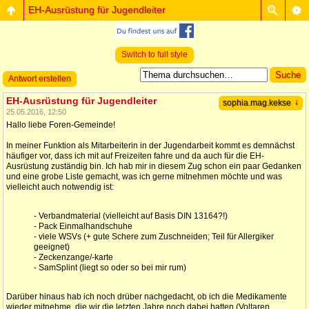
EH-Ausrüstung für Jugendleiter
Switch to full style
Antwort erstellen
EH-Ausrüstung für Jugendleiter
↓
sophia.mag.kekse
25.05.2016, 12:50
Hallo liebe Foren-Gemeinde!
In meiner Funktion als Mitarbeiterin in der Jugendarbeit kommt es demnächst
häufiger vor, dass ich mit auf Freizeiten fahre und da auch für die EH-
Ausrüstung zuständig bin. Ich hab mir in diesem Zug schon ein paar Gedanken
und eine grobe Liste gemacht, was ich gerne mitnehmen möchte und was
vielleicht auch notwendig ist:
- Verbandmaterial (vielleicht auf Basis DIN 13164?!)
- Pack Einmalhandschuhe
- viele WSVs (+ gute Schere zum Zuschneiden; Teil für Allergiker
geeignet)
- Zeckenzange/-karte
- SamSplint (liegt so oder so bei mir rum)
Darüber hinaus hab ich noch drüber nachgedacht, ob ich die Medikamente
wieder mitnehme, die wir die letzten Jahre noch dabei hatten (Voltaren,