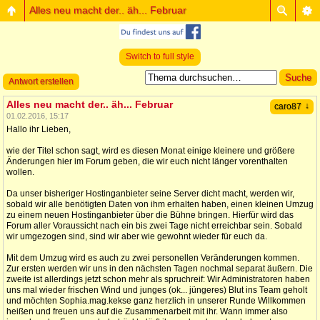
Alles neu macht der.. äh... Februar
Switch to full style
Antwort erstellen
Alles neu macht der.. äh... Februar
↓
caro87
01.02.2016, 15:17
Hallo ihr Lieben,
wie der Titel schon sagt, wird es diesen Monat einige kleinere und größere
Änderungen hier im Forum geben, die wir euch nicht länger vorenthalten
wollen.
Da unser bisheriger Hostinganbieter seine Server dicht macht, werden wir,
sobald wir alle benötigten Daten von ihm erhalten haben, einen kleinen Umzug
zu einem neuen Hostinganbieter über die Bühne bringen. Hierfür wird das
Forum aller Voraussicht nach ein bis zwei Tage nicht erreichbar sein. Sobald
wir umgezogen sind, sind wir aber wie gewohnt wieder für euch da.
Mit dem Umzug wird es auch zu zwei personellen Veränderungen kommen.
Zur ersten werden wir uns in den nächsten Tagen nochmal separat äußern. Die
zweite ist allerdings jetzt schon mehr als spruchreif: Wir Administratoren haben
uns mal wieder frischen Wind und junges (ok... jüngeres) Blut ins Team geholt
und möchten Sophia.mag.kekse ganz herzlich in unserer Runde Willkommen
heißen und freuen uns auf die Zusammenarbeit mit ihr. Wann immer also