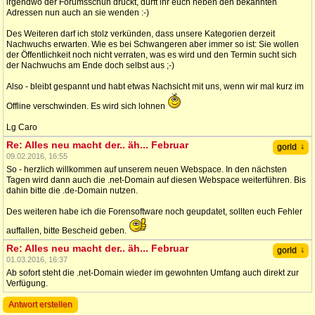
irgendwo der Forumsschuh drückt, dürft ihr euch neben den bekannten
Adressen nun auch an sie wenden :-)
Des Weiteren darf ich stolz verkünden, dass unsere Kategorien derzeit
Nachwuchs erwarten. Wie es bei Schwangeren aber immer so ist: Sie wollen
der Öffentlichkeit noch nicht verraten, was es wird und den Termin sucht sich
der Nachwuchs am Ende doch selbst aus ;-)
Also - bleibt gespannt und habt etwas Nachsicht mit uns, wenn wir mal kurz im
Offline verschwinden. Es wird sich lohnen
Lg Caro
Re: Alles neu macht der.. äh... Februar
↓
gorld
09.02.2016, 16:55
So - herzlich willkommen auf unserem neuen Webspace. In den nächsten
Tagen wird dann auch die .net-Domain auf diesen Webspace weiterführen. Bis
dahin bitte die .de-Domain nutzen.
Des weiteren habe ich die Forensoftware noch geupdatet, sollten euch Fehler
auffallen, bitte Bescheid geben.
Re: Alles neu macht der.. äh... Februar
↓
gorld
01.03.2016, 16:37
Ab sofort steht die .net-Domain wieder im gewohnten Umfang auch direkt zur
Verfügung.
Antwort erstellen