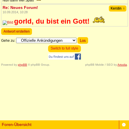
Nun dann viel Spaß
Re: Neues Forum!
↓
Kerstin
10.09.2014, 10:28
gorld, du bist ein Gott!
Antwort erstellen
Gehe zu:
Switch to full style
Powered by
phpBB
© phpBB Group.
phpBB Mobile / SEO by
Artodia
.
Foren-Übersicht