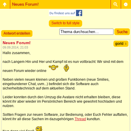
Neues Forum!
Switch to full style
Antwort erstellen
Neues Forum!
↓
gorld
09.09.2014, 21:03
Hallo zusammen,
nach Langem Hin und Her und Kampf ist es nun vollbracht: Wir sind mit dem
neuen Forum wieder online
Neben vielen neuen kleinen und großen Funktionen (neue Smilies,
eingebundener Chat, uvm...) befindet sich die Software auch
sicherheitstechnisch auf dem aktuellen Stand.
Leider konnten durch den Umzug die Avatare nicht erhalten bleiben, diese
könnt ihr aber wieder im Persönlichen Bereich wie gewohnt hochladen und
nutzen.
Sollten Fragen zur neuen Software, zur Bedienung, oder Euch Fehler auffallen,
könnt ihr all diese Sachen im dazugehörigen
Thread
kundtun.