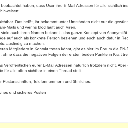
rt beobachtet haben, dass User ihre E-Mail Adressen für alle sichtlich i
 hinweisen:
 sichtbar. Das heißt, ihr bekommt unter Umständen nicht nur die gewünsc
m-Mails und wenns blöd läuft auch Viren.
n viele auch ihren Namen bekannt - das ganze Konzept von Anonymität 
träge auf euch als konkrete Person beziehen und euch auch dafür in R
etc. ausfindig zu machen.
eren Mitgliedern in Kontakt treten könnt, gibt es hier im Forum die PN-
ohne dass die negativen Folgen der ersten beiden Punkte in Kraft tre
s Veröffentlichen eurer E-Mail Adressen natürlich trotzdem nicht. Abe
e für alle offen sichtbar in einen Thread stellt.
für Postanschriften, Telefonnummern und ähnliches.
rohes und sicheres Posten