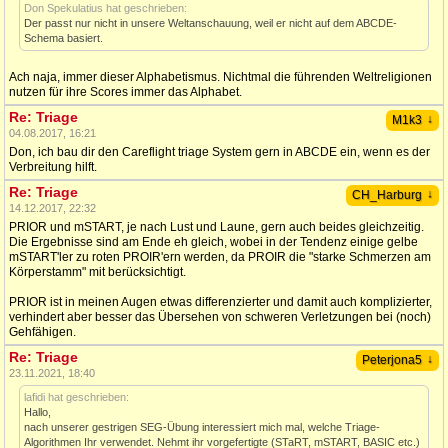
Don Spekulatius hat geschrieben:
Der passt nur nicht in unsere Weltanschauung, weil er nicht auf dem ABCDE-
Schema basiert.
Ach naja, immer dieser Alphabetismus. Nichtmal die führenden Weltreligionen
nutzen für ihre Scores immer das Alphabet.
Re: Triage
↓
M1k3
04.08.2017, 16:21
Don, ich bau dir den Careflight triage System gern in ABCDE ein, wenn es der
Verbreitung hilft.
Re: Triage
↓
CH_Harburg
14.12.2017, 22:32
PRIOR und mSTART, je nach Lust und Laune, gern auch beides gleichzeitig.
Die Ergebnisse sind am Ende eh gleich, wobei in der Tendenz einige gelbe
mSTART'ler zu roten PROIR'ern werden, da PROIR die "starke Schmerzen am
Körperstamm" mit berücksichtigt.
PRIOR ist in meinen Augen etwas differenzierter und damit auch komplizierter,
verhindert aber besser das Übersehen von schweren Verletzungen bei (noch)
Gehfähigen.
Re: Triage
↓
Peterjona5
23.11.2021, 18:40
lafidi hat geschrieben:
Hallo,
nach unserer gestrigen SEG-Übung interessiert mich mal, welche Triage-
Algorithmen Ihr verwendet. Nehmt ihr vorgefertigte (STaRT, mSTART, BASIC etc.)