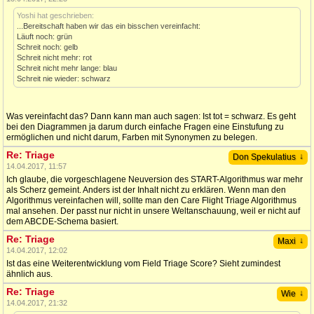
Yoshi hat geschrieben:
...Bereitschaft haben wir das ein bisschen vereinfacht:
Läuft noch: grün
Schreit noch: gelb
Schreit nicht mehr: rot
Schreit nicht mehr lange: blau
Schreit nie wieder: schwarz
Was vereinfacht das? Dann kann man auch sagen: Ist tot = schwarz. Es geht
bei den Diagrammen ja darum durch einfache Fragen eine Einstufung zu
ermöglichen und nicht darum, Farben mit Synonymen zu belegen.
Re: Triage
↓
Don Spekulatius
14.04.2017, 11:57
Ich glaube, die vorgeschlagene Neuversion des START-Algorithmus war mehr
als Scherz gemeint. Anders ist der Inhalt nicht zu erklären. Wenn man den
Algorithmus vereinfachen will, sollte man den Care Flight Triage Algorithmus
mal ansehen. Der passt nur nicht in unsere Weltanschauung, weil er nicht auf
dem ABCDE-Schema basiert.
Re: Triage
↓
Maxi
14.04.2017, 12:02
Ist das eine Weiterentwicklung vom Field Triage Score? Sieht zumindest
ähnlich aus.
Re: Triage
↓
Wie
14.04.2017, 21:32