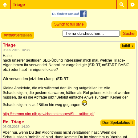
Triage
Switch to full style
Antwort erstellen
Triage
↓
lafidi
03.05.2015, 10:38
Hallo,
nach unserer gestrigen SEG-Übung interessiert mich mal, welche Triage-
Algorithmen Ihr verwendet. Nehmt ihr vorgefertigte (STaRT, mSTART, BASIC
etc.) oder habt ihr eigene lokale?
Wir verwenden jetzt den (Jump-)STaRT.
Kleine Anekdote, die mir während der Übung aufgefallen ist: Alle
Schaulustigen, die gestern da waren, hätten als Rot gekennzeichnet werden
müssen, da es die Abfrage gibt "Befolgt einfache Anweisungen". Keiner der
Schaulustigen ist auf Bitten hin weg gegangen
http://chemm.nlm.nih.gov/chemmimages/St ... orithm.gif
Re: Triage
↓
Don Spekulatius
03.05.2015, 14:00
Aber nur, wenn Du den Algorithmus nicht verstanden hast. Wenn die
Schaulustigen "gehfähig" sind, dann kommst Du im Algorithmus überhaupt