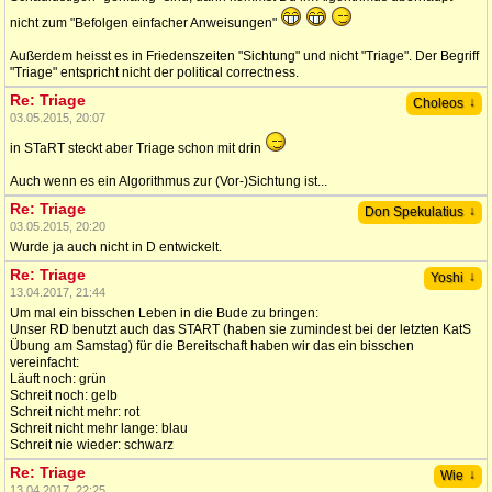
nicht zum "Befolgen einfacher Anweisungen"
Außerdem heisst es in Friedenszeiten "Sichtung" und nicht "Triage". Der Begriff
"Triage" entspricht nicht der political correctness.
Re: Triage
↓
Choleos
03.05.2015, 20:07
in STaRT steckt aber Triage schon mit drin
Auch wenn es ein Algorithmus zur (Vor-)Sichtung ist...
Re: Triage
↓
Don Spekulatius
03.05.2015, 20:20
Wurde ja auch nicht in D entwickelt.
Re: Triage
↓
Yoshi
13.04.2017, 21:44
Um mal ein bisschen Leben in die Bude zu bringen:
Unser RD benutzt auch das START (haben sie zumindest bei der letzten KatS
Übung am Samstag) für die Bereitschaft haben wir das ein bisschen
vereinfacht:
Läuft noch: grün
Schreit noch: gelb
Schreit nicht mehr: rot
Schreit nicht mehr lange: blau
Schreit nie wieder: schwarz
Re: Triage
↓
Wie
13.04.2017, 22:25