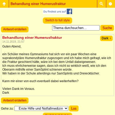
Behandlung einer Humerusfraktur
Switch to full style
Antwort erstellen
Behandlung einer Humerusfraktur
↓
Dark
14.11.2019, 21:57
Guten Abend,
ein Schüler meines Gymnasiums hat sich vor ein paar Wochen eine
suprakondyläre Humerusfraktur zugezogen und ich habe mich gefragt, wie ich
die Fraktur geschient hätte, wäre ich bei dem Unfall dabeigewesen.
Ich muss ehrlicherweise sagen, dass ich nicht so wirklich weiß, wie ich den
Oberarm mithilfe einer SamSplint schienen würde.
Wir haben in der Schule allerdings nur SamSplints und Dreiecktücher.
Kann mir einer von euch eventuell dabei weiterhelfen?
Vielen Dank im Voraus.
Dark
Antwort erstellen
Gehe zu: