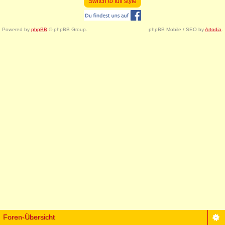
Switch to full style
Powered by
phpBB
© phpBB Group.
phpBB Mobile / SEO by
Artodia
.
Foren-Übersicht