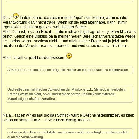
Doch
In dem Sinne, dass es mir noch "egal" sein könnte, wenn ich die
Verantwortung dafür nicht trage. Wenn ich sie jetzt aber habe, dann ist mir
irgendwie nicht mehr ganz so wohl bei der Sache....
Aber Du hast ja schon Recht.... habe mich auch gefragt, ob es jetzt wirklich was
bringt. Gleich eine Diskussion in meiner neuen Bereitschaft veranstalten werde
ich - selbst wenn - sowieso nicht.... und allein meine Frage hat ja jetzt auch
nichts an der Vorgehensweise geändert und wird es sicher auch nicht tun..
Aber ich will es jetzt trotzdem wissen.
Außerdem ist es doch schon eklig, die Polster an der Innenseite zu desinfizieren.
Und selbst ein mehrfaches Abwischen der Produkte, z.B. Stifneck ist verboten.
Erstens weißt du nicht, ob du durch die scharfen Desinfektionsmittel die
Materialeigenschaften zerstörst
Naja... sagen wir es mal so: das Stifneck würde GAR nicht desinfiziert, es blieb
schön an seinen Platz.... DAS ist echt ekelig finde ich....
und wenn dein Bereitschaftsleiter auch davon weiß, dann trägt er schlussendlich
auch die Verantwortung.