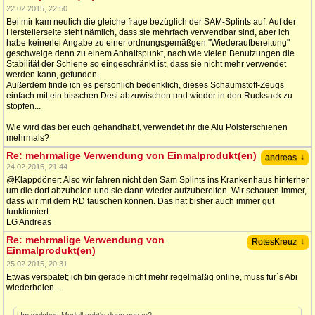
22.02.2015, 22:50
Bei mir kam neulich die gleiche frage bezüglich der SAM-Splints auf. Auf der
Herstellerseite steht nämlich, dass sie mehrfach verwendbar sind, aber ich
habe keinerlei Angabe zu einer ordnungsgemäßgen "Wiederaufbereitung"
geschweige denn zu einem Anhaltspunkt, nach wie vielen Benutzungen die
Stabilität der Schiene so eingeschränkt ist, dass sie nicht mehr verwendet
werden kann, gefunden.
Außerdem finde ich es persönlich bedenklich, dieses Schaumstoff-Zeugs
einfach mit ein bisschen Desi abzuwischen und wieder in den Rucksack zu
stopfen...
Wie wird das bei euch gehandhabt, verwendet ihr die Alu Polsterschienen
mehrmals?
Re: mehrmalige Verwendung von Einmalprodukt(en)
↓
andreas
24.02.2015, 21:44
@Klappdöner: Also wir fahren nicht den Sam Splints ins Krankenhaus hinterher
um die dort abzuholen und sie dann wieder aufzubereiten. Wir schauen immer,
dass wir mit dem RD tauschen können. Das hat bisher auch immer gut
funktioniert.
LG Andreas
Re: mehrmalige Verwendung von
↓
RotesKreuz
Einmalprodukt(en)
25.02.2015, 20:31
Etwas verspätet; ich bin gerade nicht mehr regelmäßig online, muss für´s Abi
wiederholen....