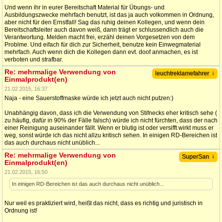
Und wenn ihr in eurer Bereitschaft Material für Übungs- und
Ausbildungszwecke mehrfach benutzt, ist das ja auch volkommen in Ordnung,
aber nicht für den Ernstfall! Sag das ruhig deinen Kollegen, und wenn dein
Bereitschaftsleiter auch davon weiß, dann trägt er schlussendlich auch die
Verantwortung. Melden macht frei, erzähl deinen Vorgesetzen von dem
Problme. Und eifach für dich zur Sicherheit, benutze kein Einwegmaterial
mehrfach. Auch wenn dich die Kollegen dann evt. doof anmachen, es ist
verboten und strafbar.
Re: mehrmalige Verwendung von
↓
leuchtreklamefahrer
Einmalprodukt(en)
21.02.2015, 16:37
Naja - eine Sauerstoffmaske würde ich jetzt auch nicht putzen:)
Unabhängig davon, dass ich die Verwendung von Stifnecks eher kritisch sehe (
zu häufig, dafür in 90% der Fälle falsch) würde ich nicht fürchten, dass der nach
einer Reinigung auseinander fällt. Wenn er blutig ist oder versifft wirkt muss er
weg, sonst würde ich das nicht allzu kritisch sehen. In einigen RD-Bereichen ist
das auch durchaus nicht unüblich...
Re: mehrmalige Verwendung von
↓
SuperSan
Einmalprodukt(en)
21.02.2015, 16:50
In einigen RD-Bereichen ist das auch durchaus nicht unüblich...
Nur weil es praktiziert wird, heißt das nicht, dass es richtig und juristisch in
Ordnung ist!