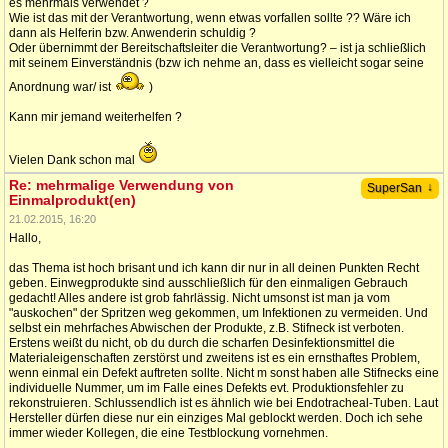
es mehrmals verwendet ?
Wie ist das mit der Verantwortung, wenn etwas vorfallen sollte ?? Wäre ich
dann als Helferin bzw. Anwenderin schuldig ?
Oder übernimmt der Bereitschaftsleiter die Verantwortung? – ist ja schließlich
mit seinem Einverständnis (bzw ich nehme an, dass es vielleicht sogar seine
Anordnung war/ ist
)
Kann mir jemand weiterhelfen ?
Vielen Dank schon mal
Re: mehrmalige Verwendung von
↓
SuperSan
Einmalprodukt(en)
21.02.2015, 16:20
Hallo,
das Thema ist hoch brisant und ich kann dir nur in all deinen Punkten Recht
geben. Einwegprodukte sind ausschließlich für den einmaligen Gebrauch
gedacht! Alles andere ist grob fahrlässig. Nicht umsonst ist man ja vom
"auskochen" der Spritzen weg gekommen, um Infektionen zu vermeiden. Und
selbst ein mehrfaches Abwischen der Produkte, z.B. Stifneck ist verboten.
Erstens weißt du nicht, ob du durch die scharfen Desinfektionsmittel die
Materialeigenschaften zerstörst und zweitens ist es ein ernsthaftes Problem,
wenn einmal ein Defekt auftreten sollte. Nicht m sonst haben alle Stifnecks eine
individuelle Nummer, um im Falle eines Defekts evt. Produktionsfehler zu
rekonstruieren. Schlussendlich ist es ähnlich wie bei Endotracheal-Tuben. Laut
Hersteller dürfen diese nur ein einziges Mal geblockt werden. Doch ich sehe
immer wieder Kollegen, die eine Testblockung vornehmen.