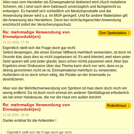
Alles was vom Hersteller als Einwegmaterial deklariert wird (Auch metallene
Scheren, etc.) sind nach dem Gebrauch unverzüglich und fachgerecht zu
entsorgen. Es handelt sich schließlich um Medizinprodukte und die
Anwendung dieser wird u.a. im MGP geregelt. Und für andere Materialien gilt
die Anweisung des Herstellers. Denn bei nicht fachgerechter Anwendung
erschlischt sofort der Versicherungsschutz.
Re: mehrmalige Verwendung von
↓
Don Spekulatius
Einmalprodukt(en)
21.02.2015, 17:34
Eigentlich stellt sich die Frage doch gar nicht.
Selbst denjenigen, die einen Einmal-Stiffneck mehrfach verwenden, ist doch im
Grunde klar, dass dies so nicht zugelassen ist. Es wird toleriert, weil eben jeder
Geld sparen will und jeder glaubt, dass schon nichts passieren wird. Aber das
Ergebnis einer Diskussion über das Thema kann doch nur sein, dass es ja
streng genommen nicht ok ist, Einmalmaterial mehrfach zu verwenden.
Außerdem ist es doch schon eklig, die Polster an der Innenseite zu
desinfizieren.
Aber von der Mehrfachverwendung von Spritzen ist man dann doch noch ein
wenig entfernt. Da ist doch noch einmal ein anderer Sterilitätsgrad erforderlich
als bei einer Halskrause, die nur die Haut von außen berührt.
Re: mehrmalige Verwendung von
↓
RotesKreuz
Einmalprodukt(en)
21.02.2015, 18:20
Danke erstmal für die Antworten !
Eigentlich stellt sich die Frage doch gar nicht.