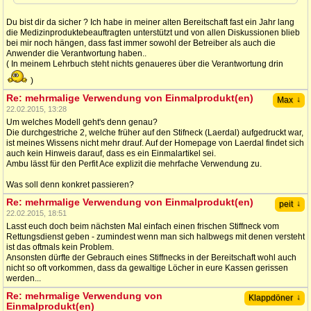
Du bist dir da sicher ? Ich habe in meiner alten Bereitschaft fast ein Jahr lang
die Medizinproduktebeauftragten unterstützt und von allen Diskussionen blieb
bei mir noch hängen, dass fast immer sowohl der Betreiber als auch die
Anwender die Verantwortung haben..
( In meinem Lehrbuch steht nichts genaueres über die Verantwortung drin
)
Re: mehrmalige Verwendung von Einmalprodukt(en)
↓
Max
22.02.2015, 13:28
Um welches Modell geht's denn genau?
Die durchgestriche 2, welche früher auf den Stifneck (Laerdal) aufgedruckt war,
ist meines Wissens nicht mehr drauf. Auf der Homepage von Laerdal findet sich
auch kein Hinweis darauf, dass es ein Einmalartikel sei.
Ambu lässt für den Perfit Ace explizit die mehrfache Verwendung zu.
Was soll denn konkret passieren?
Re: mehrmalige Verwendung von Einmalprodukt(en)
↓
peit
22.02.2015, 18:51
Lasst euch doch beim nächsten Mal einfach einen frischen Stiffneck vom
Rettungsdienst geben - zumindest wenn man sich halbwegs mit denen versteht
ist das oftmals kein Problem.
Ansonsten dürfte der Gebrauch eines Stiffnecks in der Bereitschaft wohl auch
nicht so oft vorkommen, dass da gewaltige Löcher in eure Kassen gerissen
werden...
Re: mehrmalige Verwendung von
↓
Klappdöner
Einmalprodukt(en)