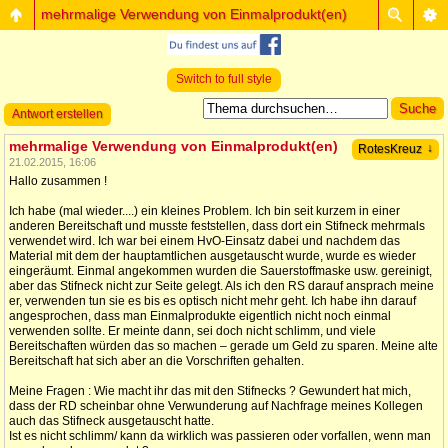
mehrmalige Verwendung von Einmalprodukt(en)
Switch to full style
Antwort erstellen
mehrmalige Verwendung von Einmalprodukt(en)
↓
RotesKreuz
21.02.2015, 16:06
Hallo zusammen !
Ich habe (mal wieder....) ein kleines Problem. Ich bin seit kurzem in einer
anderen Bereitschaft und musste feststellen, dass dort ein Stifneck mehrmals
verwendet wird. Ich war bei einem HvO-Einsatz dabei und nachdem das
Material mit dem der hauptamtlichen ausgetauscht wurde, wurde es wieder
eingeräumt. Einmal angekommen wurden die Sauerstoffmaske usw. gereinigt,
aber das Stifneck nicht zur Seite gelegt. Als ich den RS darauf ansprach meine
er, verwenden tun sie es bis es optisch nicht mehr geht. Ich habe ihn darauf
angesprochen, dass man Einmalprodukte eigentlich nicht noch einmal
verwenden sollte. Er meinte dann, sei doch nicht schlimm, und viele
Bereitschaften würden das so machen – gerade um Geld zu sparen. Meine alte
Bereitschaft hat sich aber an die Vorschriften gehalten.
Meine Fragen : Wie macht ihr das mit den Stifnecks ? Gewundert hat mich,
dass der RD scheinbar ohne Verwunderung auf Nachfrage meines Kollegen
auch das Stifneck ausgetauscht hatte.
Ist es nicht schlimm/ kann da wirklich was passieren oder vorfallen, wenn man