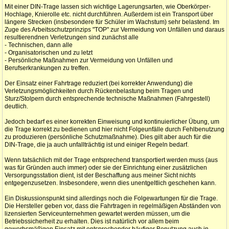
Mit einer DIN-Trage lassen sich wichtige Lagerungsarten, wie Oberkörper-
Hochlage, Knierolle etc. nicht durchführen. Außerdem ist ein Transport über
längere Strecken (insbesondere für Schüler im Wachstum) sehr belastend. Im
Zuge des Arbeitsschutzprinzips "TOP" zur Vermeidung von Unfällen und daraus
resultierendnen Verletzungen sind zunächst alle
- Technischen, dann alle
- Organisatorischen und zu letzt
- Persönliche Maßnahmen zur Vermeidung von Unfällen und
Berufserkrankungen zu treffen.
Der Einsatz einer Fahrtrage reduziert (bei korrekter Anwendung) die
Verletzungsmöglichkeiten durch Rückenbelastung beim Tragen und
Sturz/Stolpern durch entsprechende technische Maßnahmen (Fahrgestell)
deutlich.
Jedoch bedarf es einer korrekten Einweisung und kontinuierlicher Übung, um
die Trage korrekt zu bedienen und hier nicht Folgeunfälle durch Fehlbenutzung
zu produzieren (persönliche Schutzmaßnahme). Dies gilt aber auch für die
DIN-Trage, die ja auch unfallträchtig ist und einiger Regeln bedarf.
Wenn tatsächlich mit der Trage entsprechend transportiert werden muss (aus
was für Gründen auch immer) oder sie der Einrichtung einer zusätzlichen
Versorgungsstation dient, ist der Beschaffung aus meiner Sicht nichts
entgegenzusetzen. Insbesondere, wenn dies unentgeltlich geschehen kann.
Ein Diskussionspunkt sind allerdings noch die Folgewartungen für die Trage.
Die Hersteller geben vor, dass die Fahrtragen in regelmäßigen Abständen von
lizensierten Serviceunternehmen gewartet werden müssen, um die
Betriebssicherheit zu erhalten. Dies ist natürlich vor allem beim