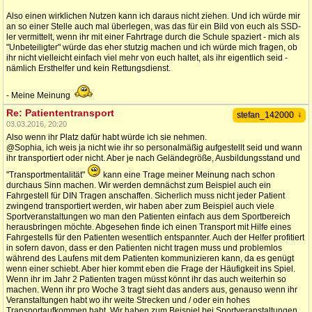
Also einen wirklichen Nutzen kann ich daraus nicht ziehen. Und ich würde mir
an so einer Stelle auch mal überlegen, was das für ein Bild von euch als SSD-
ler vermittelt, wenn ihr mit einer Fahrtrage durch die Schule spaziert - mich als
"Unbeteiligter" würde das eher stutzig machen und ich würde mich fragen, ob
ihr nicht vielleicht einfach viel mehr von euch haltet, als ihr eigentlich seid -
nämlich Ersthelfer und kein Rettungsdienst.
- Meine Meinung
Re: Patiententransport
↓
stefan_142000
03.03.2016, 20:20
Also wenn ihr Platz dafür habt würde ich sie nehmen.
@Sophia, ich weis ja nicht wie ihr so personalmäßig aufgestellt seid und wann
ihr transportiert oder nicht. Aber je nach Geländegröße, Ausbildungsstand und
"Transportmentalität"
kann eine Trage meiner Meinung nach schon
durchaus Sinn machen. Wir werden demnächst zum Beispiel auch ein
Fahrgestell für DIN Tragen anschaffen. Sicherlich muss nicht jeder Patient
zwingend transportiert werden, wir haben aber zum Beispiel auch viele
Sportveranstaltungen wo man den Patienten einfach aus dem Sportbereich
herausbringen möchte. Abgesehen finde ich einen Transport mit Hilfe eines
Fahrgestells für den Patienten wesentlich entspannter. Auch der Helfer profitiert
in sofern davon, dass er den Patienten nicht tragen muss und problemlos
während des Laufens mit dem Patienten kommunizieren kann, da es genügt
wenn einer schiebt. Aber hier kommt eben die Frage der Häufigkeit ins Spiel.
Wenn ihr im Jahr 2 Patienten tragen müsst könnt ihr das auch weiterhin so
machen. Wenn ihr pro Woche 3 tragt sieht das anders aus, genauso wenn ihr
Veranstaltungen habt wo ihr weite Strecken und / oder ein hohes
Transportaufkommen habt. Wir haben zum Beispiel bei Sportveranstaltungen