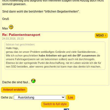
nicht notwendig und aufgrund von mehreren Etagen ohne Aufzug auch nicht
sinnvoll gewesen.
Sind dann wohl die berühmten "örtlichen Begebenheiten".
Gruß
Max
Re: Patiententransport
↓
M1k3
24.03.2016, 15:23
fabisan hat geschrieben:
Hallo Hajo,
genau das ist unser Problem weitläufiges Gelände und viele Sanitätsdienste...
Wie ich schon geschrieben
habe Arbeiten wir gut mit der BF zusammen
die
unsere Fahrtragen(wenn wir sie bekommen sollten) auch mit durchmogeln.
Ebenso ist der springende Punkt die Anschaffung, nie im Leben würde ich die für
nen SSD bestellen, aber wenns geschenkt ist kann man das denke ich machen.
Dache die sind faul...
Antwort erstellen
Gehe zu:
Switch to full style