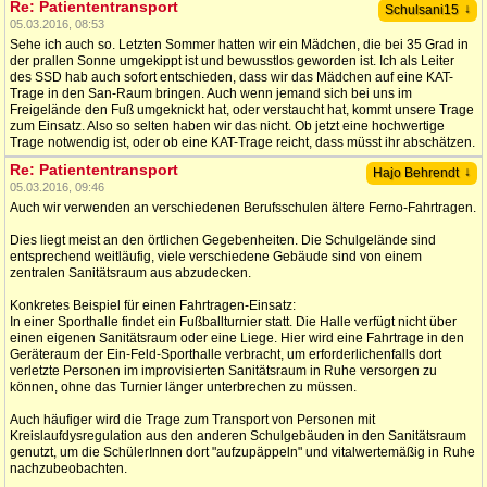
Re: Patiententransport
↓
Schulsani15
05.03.2016, 08:53
Sehe ich auch so. Letzten Sommer hatten wir ein Mädchen, die bei 35 Grad in
der prallen Sonne umgekippt ist und bewusstlos geworden ist. Ich als Leiter
des SSD hab auch sofort entschieden, dass wir das Mädchen auf eine KAT-
Trage in den San-Raum bringen. Auch wenn jemand sich bei uns im
Freigelände den Fuß umgeknickt hat, oder verstaucht hat, kommt unsere Trage
zum Einsatz. Also so selten haben wir das nicht. Ob jetzt eine hochwertige
Trage notwendig ist, oder ob eine KAT-Trage reicht, dass müsst ihr abschätzen.
Re: Patiententransport
↓
Hajo Behrendt
05.03.2016, 09:46
Auch wir verwenden an verschiedenen Berufsschulen ältere Ferno-Fahrtragen.
Dies liegt meist an den örtlichen Gegebenheiten. Die Schulgelände sind
entsprechend weitläufig, viele verschiedene Gebäude sind von einem
zentralen Sanitätsraum aus abzudecken.
Konkretes Beispiel für einen Fahrtragen-Einsatz:
In einer Sporthalle findet ein Fußballturnier statt. Die Halle verfügt nicht über
einen eigenen Sanitätsraum oder eine Liege. Hier wird eine Fahrtrage in den
Geräteraum der Ein-Feld-Sporthalle verbracht, um erforderlichenfalls dort
verletzte Personen im improvisierten Sanitätsraum in Ruhe versorgen zu
können, ohne das Turnier länger unterbrechen zu müssen.
Auch häufiger wird die Trage zum Transport von Personen mit
Kreislaufdysregulation aus den anderen Schulgebäuden in den Sanitätsraum
genutzt, um die SchülerInnen dort "aufzupäppeln" und vitalwertemäßig in Ruhe
nachzubeobachten.