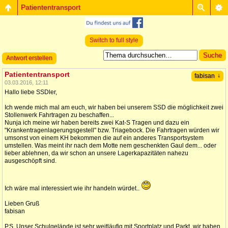
Patiententransport
Switch to full style
Antwort erstellen
Patiententransport
↓
fabisan
03.03.2016, 12:11
Hallo liebe SSDler,
Ich wende mich mal am euch, wir haben bei unserem SSD die möglichkeit zwei
Stollenwerk Fahrtragen zu beschaffen...
Nunja ich meine wir haben bereits zwei Kat-S Tragen und dazu ein
"Krankentragenlagerungsgestell" bzw. Triagebock. Die Fahrtragen würden wir
umsonst von einem KH bekommen die auf ein anderes Transportsystem
umstellen. Was meint ihr nach dem Motte nem geschenkten Gaul dem... oder
lieber ablehnen, da wir schon an unsere Lagerkapazitäten nahezu
ausgeschöpft sind.
Ich wäre mal interessiert wie ihr handeln würdet..
Lieben Gruß
fabisan
P.S. Unser Schulgelände ist sehr weitläufig mit Sportplatz und Parkt, wir haben