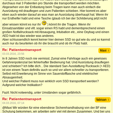
durchaus mal 3 Patienten pro Stunde die transportiert werden möchten.
Abgesehen von der Entlastung beim Tragen kann man auch einfach die
Ausrüstung mit drauflegen und zum Patienten schieben. Hier kommt es aber
eben auch wieder darauf an was man an Ausrüstung überhaupt hat. Wenn ihr
nur Ersthelfer habt und eine Tasche (glaub ich bei der Schilderung jetzt nicht
aber wissen könnt es nur ihr
) könnt ihr die Tragen. Wenn ihr
Einsatzsanitäter und vllt. sogar einen RS habt und dementsprechend einen
großen Notfallrucksack mit Absaugung, Intubation etc., eine Oxybag und einen
AED habt ist das wieder was anderes.
Aber schlussendlich kennt keiner hier deinen SSD so gut wie du und so kannst
auch nur du beurteilen ob ihr die braucht und ob ihr Platz habt.
Re: Patiententransport
↓
Maxi
03.03.2016, 23:56
In 8 Jahren SSD noch nie vermisst. Zumal eine Fahrtrage auch ein gewisses
Gefahrenpotenzial bei fehlerhafter Bedienung hat. Und Ausrüstung drauflegen
und schieben? Ich bitte dich... Die standard San-Ausstattung Rucksack (+ AED)
ist von einem Team definitiv auch so und vor allem schneller zu transportieren.
Selbst mit Erweiterung im Sinne von Sauerstofftasche und elektrischer
Absaugeinheit.
Und welcher Patient muss nun wirklich vom SSD transportiert werden?
Aufgrund welcher Indikation?
Fazit: Nicht notwendig, unter Umständen sogar gefährlich.
Re: Patiententransport
↓
fabisan
04.03.2016, 07:14
@Maxi Wir würden für eine ebendiese Sicherehandhabung von der BF eine
Schulung bekommen, wir arbeiten sehr viel mit denen Zusammen. Und bei uns