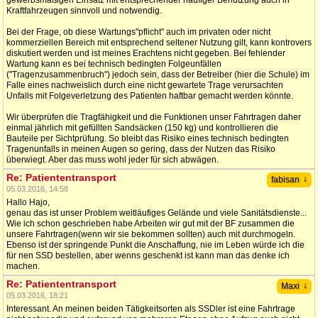
gewerbsmäßigen Einsatz mit entsprechender häufiger Benutzung auch in
Kraftfahrzeugen sinnvoll und notwendig.
Bei der Frage, ob diese Wartungs"pflicht" auch im privaten oder nicht
kommerziellen Bereich mit entsprechend seltener Nutzung gilt, kann kontrovers
diskutiert werden und ist meines Erachtens nicht gegeben. Bei fehlender
Wartung kann es bei technisch bedingten Folgeunfällen
("Tragenzusammenbruch") jedoch sein, dass der Betreiber (hier die Schule) im
Falle eines nachweislich durch eine nicht gewartete Trage verursachten
Unfalls mit Folgeverletzung des Patienten haftbar gemacht werden könnte.
Wir überprüfen die Tragfähigkeit und die Funktionen unser Fahrtragen daher
einmal jährlich mit gefüllten Sandsäcken (150 kg) und kontrollieren die
Bauteile per Sichtprüfung. So bleibt das Risiko eines technisch bedingten
Tragenunfalls in meinen Augen so gering, dass der Nutzen das Risiko
überwiegt. Aber das muss wohl jeder für sich abwägen.
Re: Patiententransport
↓
fabisan
05.03.2016, 14:58
Hallo Hajo,
genau das ist unser Problem weitläufiges Gelände und viele Sanitätsdienste...
Wie ich schon geschrieben habe Arbeiten wir gut mit der BF zusammen die
unsere Fahrtragen(wenn wir sie bekommen sollten) auch mit durchmogeln.
Ebenso ist der springende Punkt die Anschaffung, nie im Leben würde ich die
für nen SSD bestellen, aber wenns geschenkt ist kann man das denke ich
machen.
Re: Patiententransport
↓
Maxi
05.03.2016, 18:21
Interessant. An meinen beiden Tätigkeitsorten als SSDler ist eine Fahrtrage