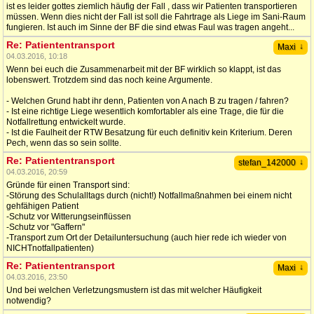
ist es leider gottes ziemlich häufig der Fall , dass wir Patienten transportieren
müssen. Wenn dies nicht der Fall ist soll die Fahrtrage als Liege im Sani-Raum
fungieren. Ist auch im Sinne der BF die sind etwas Faul was tragen angeht...
Re: Patiententransport
↓
Maxi
04.03.2016, 10:18
Wenn bei euch die Zusammenarbeit mit der BF wirklich so klappt, ist das
lobenswert. Trotzdem sind das noch keine Argumente.
- Welchen Grund habt ihr denn, Patienten von A nach B zu tragen / fahren?
- Ist eine richtige Liege wesentlich komfortabler als eine Trage, die für die
Notfallrettung entwickelt wurde.
- Ist die Faulheit der RTW Besatzung für euch definitiv kein Kriterium. Deren
Pech, wenn das so sein sollte.
Re: Patiententransport
↓
stefan_142000
04.03.2016, 20:59
Gründe für einen Transport sind:
-Störung des Schulalltags durch (nicht!) Notfallmaßnahmen bei einem nicht
gehfähigen Patient
-Schutz vor Witterungseinflüssen
-Schutz vor "Gaffern"
-Transport zum Ort der Detailuntersuchung (auch hier rede ich wieder von
NICHTnotfallpatienten)
Re: Patiententransport
↓
Maxi
04.03.2016, 23:50
Und bei welchen Verletzungsmustern ist das mit welcher Häufigkeit
notwendig?