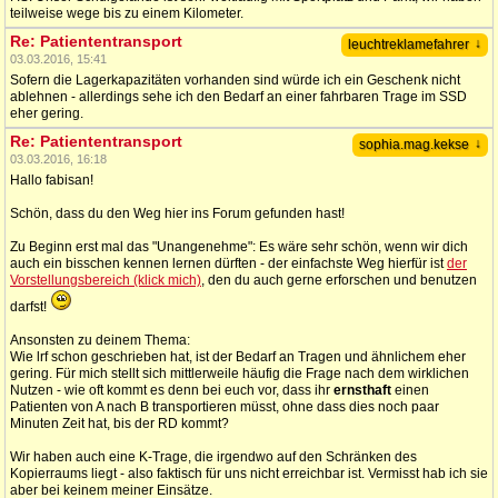
teilweise wege bis zu einem Kilometer.
Re: Patiententransport
↓
leuchtreklamefahrer
03.03.2016, 15:41
Sofern die Lagerkapazitäten vorhanden sind würde ich ein Geschenk nicht
ablehnen - allerdings sehe ich den Bedarf an einer fahrbaren Trage im SSD
eher gering.
Re: Patiententransport
↓
sophia.mag.kekse
03.03.2016, 16:18
Hallo fabisan!
Schön, dass du den Weg hier ins Forum gefunden hast!
Zu Beginn erst mal das "Unangenehme": Es wäre sehr schön, wenn wir dich
auch ein bisschen kennen lernen dürften - der einfachste Weg hierfür ist
der
Vorstellungsbereich (klick mich)
, den du auch gerne erforschen und benutzen
darfst!
Ansonsten zu deinem Thema:
Wie lrf schon geschrieben hat, ist der Bedarf an Tragen und ähnlichem eher
gering. Für mich stellt sich mittlerweile häufig die Frage nach dem wirklichen
Nutzen - wie oft kommt es denn bei euch vor, dass ihr
ernsthaft
einen
Patienten von A nach B transportieren müsst, ohne dass dies noch paar
Minuten Zeit hat, bis der RD kommt?
Wir haben auch eine K-Trage, die irgendwo auf den Schränken des
Kopierraums liegt - also faktisch für uns nicht erreichbar ist. Vermisst hab ich sie
aber bei keinem meiner Einsätze.