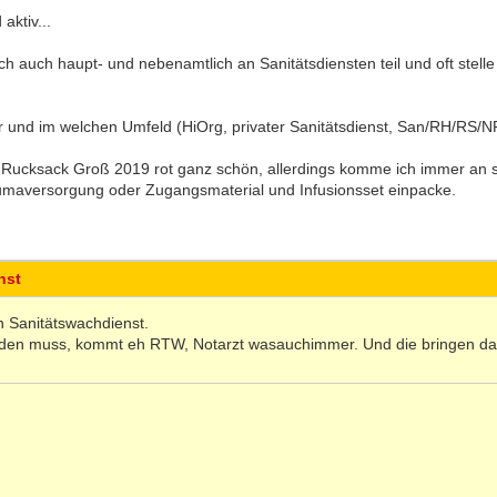
aktiv...
ch auch haupt- und nebenamtlich an Sanitätsdiensten teil und oft stell
r und im welchen Umfeld (HiOrg, privater Sanitätsdienst, San/RH/RS/N
Rucksack Groß 2019 rot ganz schön, allerdings komme ich immer an s
umaversorgung oder Zugangsmaterial und Infusionsset einpacke.
nst
n Sanitätswachdienst.
den muss, kommt eh RTW, Notarzt wasauchimmer. Und die bringen das