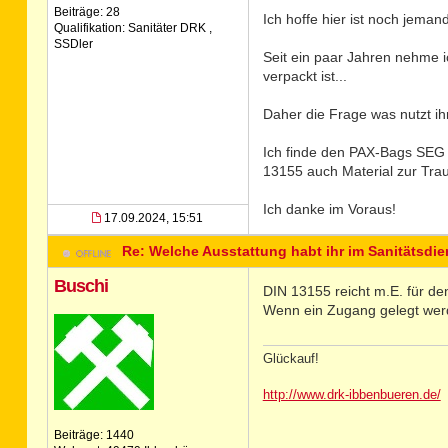
Beiträge: 28
Ich hoffe hier ist noch jemand 
Qualifikation: Sanitäter DRK ,
SSDler
Seit ein paar Jahren nehme i
verpackt ist...
Daher die Frage was nutzt ih
Ich finde den PAX-Bags SEG 
13155 auch Material zur Tra
Ich danke im Voraus!
17.09.2024, 15:51
Re: Welche Ausstattung habt ihr im Sanitätsdie
Buschi
DIN 13155 reicht m.E. für de
Wenn ein Zugang gelegt wer
Glückauf!
http://www.drk-ibbenbueren.de/
Beiträge: 1440