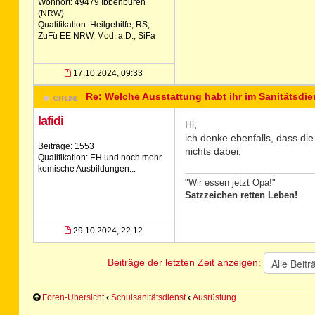
Wohnort: 49479 Ibbenbüren
(NRW)
Qualifikation: Heilgehilfe, RS,
ZuFü EE NRW, Mod. a.D., SiFa
17.10.2024, 09:33
Re: Welche Ausstattung habt ihr im Sanitätsdie
lafidi
Hi,
ich denke ebenfalls, dass di
Beiträge: 1553
nichts dabei.
Qualifikation: EH und noch mehr
komische Ausbildungen...
"Wir essen jetzt Opa!"
Satzzeichen retten Leben!
29.10.2024, 22:12
Beiträge der letzten Zeit anzeigen:
Foren-Übersicht
‹
Schulsanitätsdienst
‹
Ausrüstung