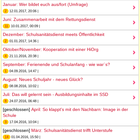
Januar: Wer bildet euch aus/fort (Umfrage)
2
12.01.2017, 20:06 |
Juni: Zusammenarbeit mit dem Rettungsdienst
11
10.01.2017, 00:09 |
Dezember: Schulsanitätsdienst meets Öffentlichkeit
2
01.01.2017, 14:36 |
Oktober/November: Kooperation mit einer HiOrg
4
21.11.2016, 20:38 |
September: Ferienende und Schulanfang - wie war´s?
1
04.09.2016, 14:47 |
August: Neues Schuljahr - neues Glück?
2
08.08.2016, 10:02 |
Juli: Das will gelernt sein - Ausbildungsinhalte im SSD
8
24.07.2016, 06:48 |
[geschlossen]
April: So klappt's mit den Nachbarn: Image in der
Schule
3
17.04.2016, 10:04 |
[geschlossen]
März: Schulsanitätsdienst trifft Unterstufe
14
01.04.2016, 15:50 |