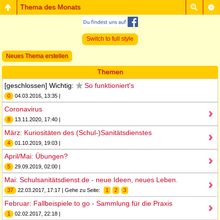
Thema des Monats
Switch to full style
Neues Thema erstellen
Themen
[geschlossen] Wichtig:
So funktioniert's
0
04.03.2016, 13:35 |
Coronavirus
8
13.11.2020, 17:40 |
März: Kuriositäten des (Schul-)Sanitätsdienstes
4
01.10.2019, 19:03 |
April/Mai: Übungen?
5
29.09.2019, 02:00 |
Mai: Schulsanitätsdienst.de - neue Ideen, neues Leben.
37
22.03.2017, 17:17 | Gehe zu Seite:
1
2
3
Februar: Fallbeispiele to go - Sammlung für die Praxis
1
02.02.2017, 22:18 |