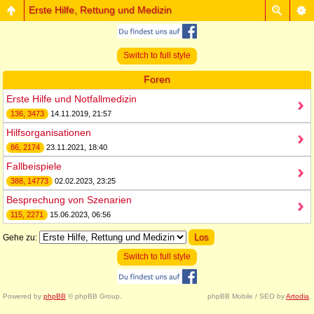
Erste Hilfe, Rettung und Medizin
Switch to full style
Foren
Erste Hilfe und Notfallmedizin
136, 3473
14.11.2019, 21:57
Hilfsorganisationen
86, 2174
23.11.2021, 18:40
Fallbeispiele
388, 14773
02.02.2023, 23:25
Besprechung von Szenarien
115, 2271
15.06.2023, 06:56
Gehe zu:
Switch to full style
Powered by
phpBB
© phpBB Group.
phpBB Mobile / SEO by
Artodia
.