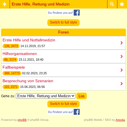
Erste Hilfe, Rettung und Medizin
Switch to full style
Foren
Erste Hilfe und Notfallmedizin
136, 3473
14.11.2019, 21:57
Hilfsorganisationen
86, 2174
23.11.2021, 18:40
Fallbeispiele
388, 14773
02.02.2023, 23:25
Besprechung von Szenarien
115, 2271
15.06.2023, 06:56
Gehe zu:
Switch to full style
Powered by
phpBB
© phpBB Group.
phpBB Mobile / SEO by
Artodia
.