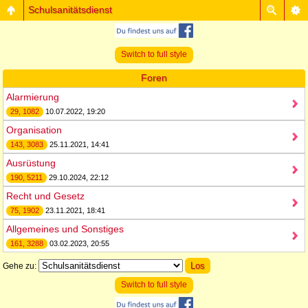
Schulsanitätsdienst
Switch to full style
Foren
Alarmierung
29, 1082
10.07.2022, 19:20
Organisation
143, 3083
25.11.2021, 14:41
Ausrüstung
190, 5211
29.10.2024, 22:12
Recht und Gesetz
75, 1902
23.11.2021, 18:41
Allgemeines und Sonstiges
161, 3288
03.02.2023, 20:55
Gehe zu:
Switch to full style