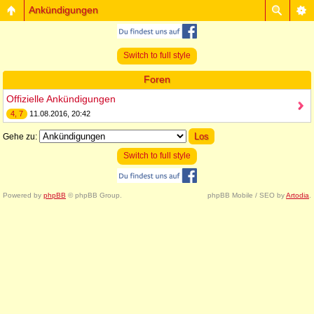
Ankündigungen
Switch to full style
Foren
Offizielle Ankündigungen
4, 7
11.08.2016, 20:42
Gehe zu:
Switch to full style
Powered by
phpBB
© phpBB Group.
phpBB Mobile / SEO by
Artodia
.