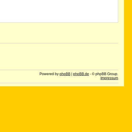
Powered by
phpBB
|
phpBB.de
- © phpBB Group.
Impressum