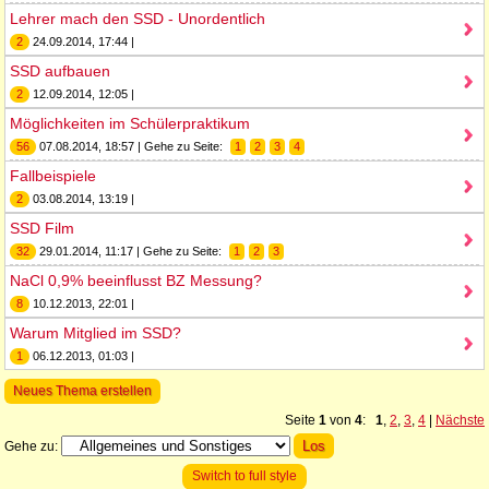
Lehrer mach den SSD - Unordentlich
2
24.09.2014, 17:44 |
SSD aufbauen
2
12.09.2014, 12:05 |
Möglichkeiten im Schülerpraktikum
56
07.08.2014, 18:57 | Gehe zu Seite:
1
2
3
4
Fallbeispiele
2
03.08.2014, 13:19 |
SSD Film
32
29.01.2014, 11:17 | Gehe zu Seite:
1
2
3
NaCl 0,9% beeinflusst BZ Messung?
8
10.12.2013, 22:01 |
Warum Mitglied im SSD?
1
06.12.2013, 01:03 |
Neues Thema erstellen
Seite
1
von
4
:
1
,
2
,
3
,
4
|
Nächste
Gehe zu:
Switch to full style