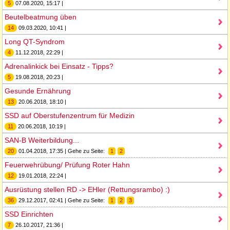
5
07.08.2020, 15:17 |
Beutelbeatmung üben
14
09.03.2020, 10:41 |
Long QT-Syndrom
4
11.12.2018, 22:29 |
Adrenalinkick bei Einsatz - Tipps?
5
19.08.2018, 20:23 |
Gesunde Ernährung
13
20.06.2018, 18:10 |
SSD auf Oberstufenzentrum für Medizin
11
20.06.2018, 10:19 |
SAN-B Weiterbildung...
20
01.04.2018, 17:35 | Gehe zu Seite:
1
2
Feuerwehrübung/ Prüfung Roter Hahn
12
19.01.2018, 22:24 |
Ausrüstung stellen RD -> EHler (Rettungsrambo) :)
36
29.12.2017, 02:41 | Gehe zu Seite:
1
2
3
SSD Einrichten
7
26.10.2017, 21:36 |