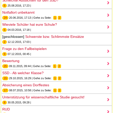
Schlechte Aussichten für den SSD?
6
25.08.2016, 17:23 |
Notfallort unbekannt
24
20.06.2016, 17:13 | Gehe zu Seite:
1
2
Wieviele Schüler hat eure Schule?
6
04.03.2016, 17:18 |
[geschlossen]
Schwerste bzw. Schlimmste Einsätze
2
12.12.2015, 17:03 |
Frage zu den Fallbeispielen
9
07.12.2015, 00:45 |
Bewertung
25
09.11.2015, 09:44 | Gehe zu Seite:
1
2
SSD - Ab welcher Klasse?
15
29.10.2015, 16:29 | Gehe zu Seite:
1
2
Absicherung eines Dorffestes
17
08.07.2015, 10:58 | Gehe zu Seite:
1
2
Unterstützung für wissenschaftliche Studie gesucht!
8
30.05.2015, 09:28 |
RUD