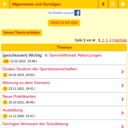
Allgemeines und Sonstiges
#
Switch to full style
Neues Thema erstellen
Seite
1
von
4
:
1
,
2
,
3
,
4
|
Nächste
Themen
[geschlossen] Wichtig:
Sammelthread: Abkürzungen
14
12.02.2012, 23:48 |
Duales Studium der Sportwissenschaften
2
03.02.2023, 20:55 |
Meinung zu dem Szenario
3
23.11.2021, 18:41 |
Neue Praktikanten
5
25.10.2021, 09:49 |
Ausbildung
3
11.11.2020, 15:47 |
Geringes Vertrauen der Schulleitung