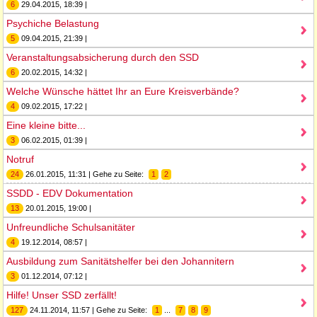
6
29.04.2015, 18:39 |
Psychiche Belastung
5
09.04.2015, 21:39 |
Veranstaltungsabsicherung durch den SSD
6
20.02.2015, 14:32 |
Welche Wünsche hättet Ihr an Eure Kreisverbände?
4
09.02.2015, 17:22 |
Eine kleine bitte...
3
06.02.2015, 01:39 |
Notruf
24
26.01.2015, 11:31 | Gehe zu Seite:
1
2
SSDD - EDV Dokumentation
13
20.01.2015, 19:00 |
Unfreundliche Schulsanitäter
4
19.12.2014, 08:57 |
Ausbildung zum Sanitätshelfer bei den Johannitern
3
01.12.2014, 07:12 |
Hilfe! Unser SSD zerfällt!
127
24.11.2014, 11:57 | Gehe zu Seite:
1
...
7
8
9