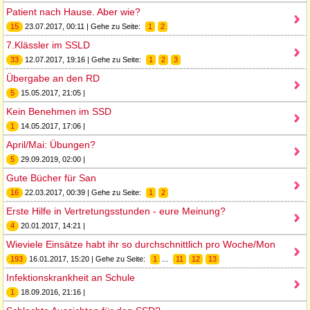
Patient nach Hause. Aber wie?
15
23.07.2017, 00:11 | Gehe zu Seite:
1
2
7.Klässler im SSLD
33
12.07.2017, 19:16 | Gehe zu Seite:
1
2
3
Übergabe an den RD
5
15.05.2017, 21:05 |
Kein Benehmen im SSD
1
14.05.2017, 17:06 |
April/Mai: Übungen?
5
29.09.2019, 02:00 |
Gute Bücher für San
16
22.03.2017, 00:39 | Gehe zu Seite:
1
2
Erste Hilfe in Vertretungsstunden - eure Meinung?
4
20.01.2017, 14:21 |
Wieviele Einsätze habt ihr so durchschnittlich pro Woche/Mon
193
16.01.2017, 15:20 | Gehe zu Seite:
1
...
11
12
13
Infektionskrankheit an Schule
1
18.09.2016, 21:16 |