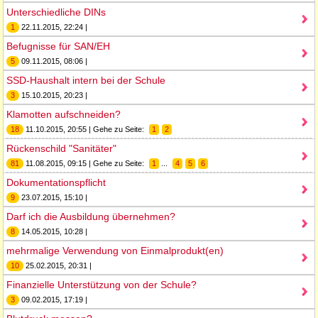
Unterschiedliche DINs
1
22.11.2015, 22:24 |
Befugnisse für SAN/EH
5
09.11.2015, 08:06 |
SSD-Haushalt intern bei der Schule
3
15.10.2015, 20:23 |
Klamotten aufschneiden?
18
11.10.2015, 20:55 | Gehe zu Seite:
1
2
Rückenschild "Sanitäter"
81
11.08.2015, 09:15 | Gehe zu Seite:
1
...
4
5
6
Dokumentationspflicht
9
23.07.2015, 15:10 |
Darf ich die Ausbildung übernehmen?
8
14.05.2015, 10:28 |
mehrmalige Verwendung von Einmalprodukt(en)
10
25.02.2015, 20:31 |
Finanzielle Unterstützung von der Schule?
3
09.02.2015, 17:19 |