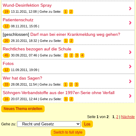
Wund-Desinfektion Spray
19
13.11.2011, 12:08 | Gehe zu Seite:
1
2
Patientenschutz
12
08.11.2011, 15:05 |
[geschlossen]
Darf man bei einer Krankmeldung weg gehen?
20
28.10.2011, 18:32 | Gehe zu Seite:
1
2
Rechtliches bezogen auf die Schule
45
30.09.2011, 07:46 | Gehe zu Seite:
1
2
3
4
Fotos
12
11.09.2011, 19:09 |
Wer hat das Sagen?
33
28.08.2011, 11:54 | Gehe zu Seite:
1
2
3
Söhngen-Verbandstoffe aus der 1997er-Serie ohne Verfall
16
20.07.2011, 12:44 | Gehe zu Seite:
1
2
Neues Thema erstellen
Seite
1
von
2
:
1
,
2
|
Nächste
Gehe zu:
Switch to full style