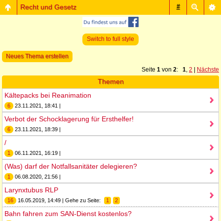
Recht und Gesetz
#
Switch to full style
Neues Thema erstellen
Seite
1
von
2
:
1
,
2
|
Nächste
Themen
Kältepacks bei Reanimation
6
23.11.2021, 18:41 |
Verbot der Schocklagerung für Ersthelfer!
6
23.11.2021, 18:39 |
/
1
06.11.2021, 16:19 |
(Was) darf der Notfallsanitäter delegieren?
1
06.08.2020, 21:56 |
Larynxtubus RLP
16
16.05.2019, 14:49 | Gehe zu Seite:
1
2
Bahn fahren zum SAN-Dienst kostenlos?