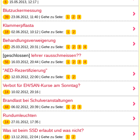
6
15.05.2013, 12:17 |
Blutzuckermessung
39
23.06.2012, 11:40 | Gehe zu Seite:
1
2
3
Klammerpflasta
18
02.06.2012, 10:12 | Gehe zu Seite:
1
2
Behandlungsverweigerung
47
25.03.2012, 20:31 | Gehe zu Seite:
1
2
3
4
[geschlossen]
lehrer rausschmeissen??
56
16.03.2012, 20:44 | Gehe zu Seite:
1
2
3
4
"AED-Rezertifizierung"
25
12.03.2012, 22:00 | Gehe zu Seite:
1
2
Verbot für EH/SAN-Kurse am Sonntag?
14
10.02.2012, 20:16 |
Brandlast bei Schulveranstaltungen
44
06.02.2012, 20:39 | Gehe zu Seite:
1
2
3
Rundumleuchten
14
27.01.2012, 17:35 |
Was ist beim SSD erlaubt und was nicht?
18
13.12.2011, 22:04 | Gehe zu Seite:
1
2