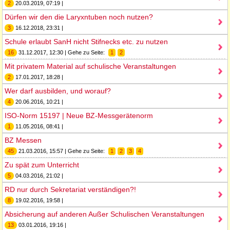
2
20.03.2019, 07:19 |
Dürfen wir den die Laryxntuben noch nutzen?
3
16.12.2018, 23:31 |
Schule erlaubt SanH nicht Stifnecks etc. zu nutzen
16
31.12.2017, 12:30 | Gehe zu Seite:
1
2
Mit privatem Material auf schulische Veranstaltungen
2
17.01.2017, 18:28 |
Wer darf ausbilden, und worauf?
4
20.06.2016, 10:21 |
ISO-Norm 15197 | Neue BZ-Messgerätenorm
1
11.05.2016, 08:41 |
BZ Messen
45
21.03.2016, 15:57 | Gehe zu Seite:
1
2
3
4
Zu spät zum Unterricht
5
04.03.2016, 21:02 |
RD nur durch Sekretariat verständigen?!
8
19.02.2016, 19:58 |
Absicherung auf anderen Außer Schulischen Veranstaltungen
13
03.01.2016, 19:16 |