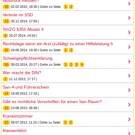
Blutdruck messen?
18
02.02.2015, 18:30 | Gehe zu Seite:
1
2
Verbote im SSD
13
30.11.2014, 17:50 |
StVZO §35h Absatz 4
8
25.07.2014, 14:53 |
Rechtslage wenn ein Arzt (zufällig) zu einer Hilfeleistung h
20
18.06.2014, 19:30 | Gehe zu Seite:
1
2
Schweigepflichtserklärung
50
30.03.2014, 20:27 | Gehe zu Seite:
1
2
3
4
Wer macht die DIN?
1
11.12.2013, 17:17 |
San-A und Führerschein
14
19.08.2013, 17:16 |
Gibt es rechtliche Vorschriften für einen San-Raum?
10
13.08.2013, 06:48 |
Krankenzimmer
22
09.07.2013, 11:23 | Gehe zu Seite:
1
2
Klassenfahrt