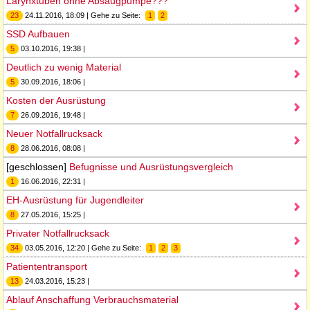
Larynxtuben ohne Absaugpumpe???
23
24.11.2016, 18:09 | Gehe zu Seite:
1
2
SSD Aufbauen
5
03.10.2016, 19:38 |
Deutlich zu wenig Material
5
30.09.2016, 18:06 |
Kosten der Ausrüstung
7
26.09.2016, 19:48 |
Neuer Notfallrucksack
8
28.06.2016, 08:08 |
[geschlossen]
Befugnisse und Ausrüstungsvergleich
1
16.06.2016, 22:31 |
EH-Ausrüstung für Jugendleiter
8
27.05.2016, 15:25 |
Privater Notfallrucksack
34
03.05.2016, 12:20 | Gehe zu Seite:
1
2
3
Patiententransport
13
24.03.2016, 15:23 |
Ablauf Anschaffung Verbrauchsmaterial