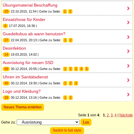
Übungsmaterial Beschaffung
20
23.10.2015, 11:54 | Gehe zu Seite:
1
2
Einsatzhose für Kinder
6
17.07.2015, 16:36 |
Guedeltubus ab wann benutzen?
27
22.04.2015, 20:13 | Gehe zu Seite:
1
2
Desinfektion
14
19.03.2015, 14:02 |
Ausrüstung für neuen SSD
69
30.12.2014, 20:55 | Gehe zu Seite:
1
2
3
4
5
Uhren im Sanitätsdienst
40
30.12.2014, 19:30 | Gehe zu Seite:
1
2
3
Logo und Kleidung?
29
30.12.2014, 13:16 | Gehe zu Seite:
1
2
Neues Thema erstellen
Seite
1
von
4
:
1
,
2
,
3
,
4
|
Nächste
Gehe zu:
Switch to full style