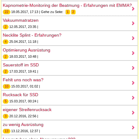
Kapnometrie-Monitoring der Beatmung - Erfahrungen mit EMMA?
22
18.05.2017, 17:13 | Gehe zu Seite:
1
2
Vakuummatratzen
2
12.05.2017, 23:35 |
Necklite Splint - Erfahrungen?
4
25.04.2017, 11:18 |
Optimierung Ausrüstung
2
18.03.2017, 10:48 |
Sauerstoff im SSD
2
17.03.2017, 19:41 |
Fehlt uns noch was?
10
15.03.2017, 01:02 |
Rucksack für SSD
5
15.03.2017, 00:24 |
eigener Streifenrucksack
3
20.12.2016, 22:56 |
zu wenig Ausrüstung
13
13.12.2016, 12:37 |