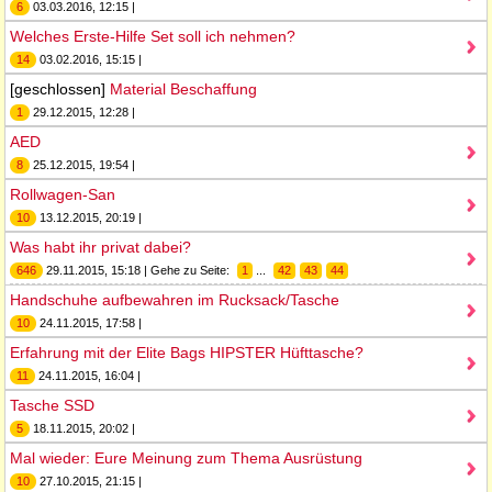
6
03.03.2016, 12:15 |
Welches Erste-Hilfe Set soll ich nehmen?
14
03.02.2016, 15:15 |
[geschlossen]
Material Beschaffung
1
29.12.2015, 12:28 |
AED
8
25.12.2015, 19:54 |
Rollwagen-San
10
13.12.2015, 20:19 |
Was habt ihr privat dabei?
646
29.11.2015, 15:18 | Gehe zu Seite:
1
...
42
43
44
Handschuhe aufbewahren im Rucksack/Tasche
10
24.11.2015, 17:58 |
Erfahrung mit der Elite Bags HIPSTER Hüfttasche?
11
24.11.2015, 16:04 |
Tasche SSD
5
18.11.2015, 20:02 |
Mal wieder: Eure Meinung zum Thema Ausrüstung
10
27.10.2015, 21:15 |