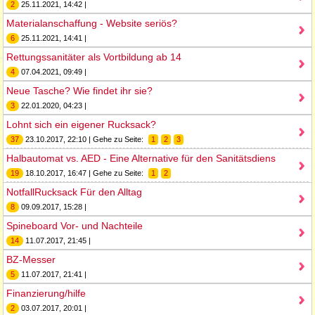
2
25.11.2021, 14:42 |
Materialanschaffung - Website seriös?
6
25.11.2021, 14:41 |
Rettungssanitäter als Vortbildung ab 14
4
07.04.2021, 09:49 |
Neue Tasche? Wie findet ihr sie?
3
22.01.2020, 04:23 |
Lohnt sich ein eigener Rucksack?
37
23.10.2017, 22:10 | Gehe zu Seite:
1
2
3
Halbautomat vs. AED - Eine Alternative für den Sanitätsdiens
19
18.10.2017, 16:47 | Gehe zu Seite:
1
2
NotfallRucksack Für den Alltag
8
09.09.2017, 15:28 |
Spineboard Vor- und Nachteile
14
11.07.2017, 21:45 |
BZ-Messer
5
11.07.2017, 21:41 |
Finanzierung/hilfe
2
03.07.2017, 20:01 |