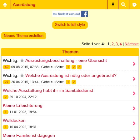
Ausrüstung
#
Switch to full style
Neues Thema erstellen
Seite
1
von
4
:
1
,
2
,
3
,
4
|
Nächste
Themen
Wichtig:
Ausrüstungsbeschaffung - eine Übersicht
42
09.08.2015, 07:33 | Gehe zu Seite:
1
2
3
Wichtig:
Welche Ausrüstung ist nötig oder angebracht?
27
26.04.2015, 13:44 | Gehe zu Seite:
1
2
Welche Ausstattung habt ihr im Sanitätsdienst
2
29.10.2024, 22:12 |
Kleine Erleichterung
1
11.01.2023, 19:54 |
Wolldecken
1
16.04.2022, 18:31 |
Meine Familie ist dagegen