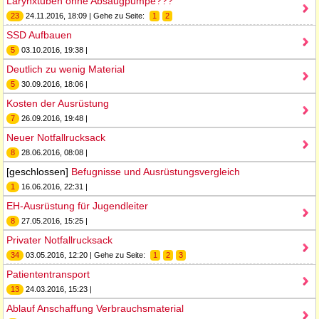
Larynxtuben ohne Absaugpumpe???
23
24.11.2016, 18:09 | Gehe zu Seite:
1
2
SSD Aufbauen
5
03.10.2016, 19:38 |
Deutlich zu wenig Material
5
30.09.2016, 18:06 |
Kosten der Ausrüstung
7
26.09.2016, 19:48 |
Neuer Notfallrucksack
8
28.06.2016, 08:08 |
[geschlossen]
Befugnisse und Ausrüstungsvergleich
1
16.06.2016, 22:31 |
EH-Ausrüstung für Jugendleiter
8
27.05.2016, 15:25 |
Privater Notfallrucksack
34
03.05.2016, 12:20 | Gehe zu Seite:
1
2
3
Patiententransport
13
24.03.2016, 15:23 |
Ablauf Anschaffung Verbrauchsmaterial