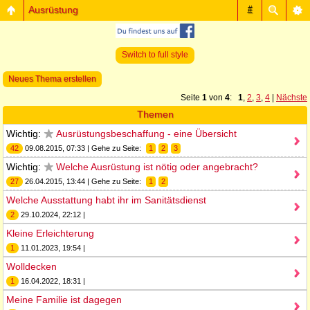
Ausrüstung
#
Switch to full style
Neues Thema erstellen
Seite
1
von
4
:
1
,
2
,
3
,
4
|
Nächste
Themen
Wichtig:
Ausrüstungsbeschaffung - eine Übersicht
42
09.08.2015, 07:33 | Gehe zu Seite:
1
2
3
Wichtig:
Welche Ausrüstung ist nötig oder angebracht?
27
26.04.2015, 13:44 | Gehe zu Seite:
1
2
Welche Ausstattung habt ihr im Sanitätsdienst
2
29.10.2024, 22:12 |
Kleine Erleichterung
1
11.01.2023, 19:54 |
Wolldecken
1
16.04.2022, 18:31 |
Meine Familie ist dagegen