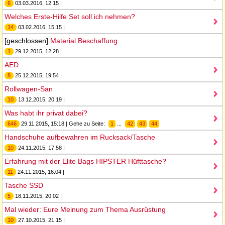
6
03.03.2016, 12:15 |
Welches Erste-Hilfe Set soll ich nehmen?
14
03.02.2016, 15:15 |
[geschlossen]
Material Beschaffung
1
29.12.2015, 12:28 |
AED
8
25.12.2015, 19:54 |
Rollwagen-San
10
13.12.2015, 20:19 |
Was habt ihr privat dabei?
646
29.11.2015, 15:18 | Gehe zu Seite:
1
...
42
43
44
Handschuhe aufbewahren im Rucksack/Tasche
10
24.11.2015, 17:58 |
Erfahrung mit der Elite Bags HIPSTER Hüfttasche?
11
24.11.2015, 16:04 |
Tasche SSD
5
18.11.2015, 20:02 |
Mal wieder: Eure Meinung zum Thema Ausrüstung
10
27.10.2015, 21:15 |