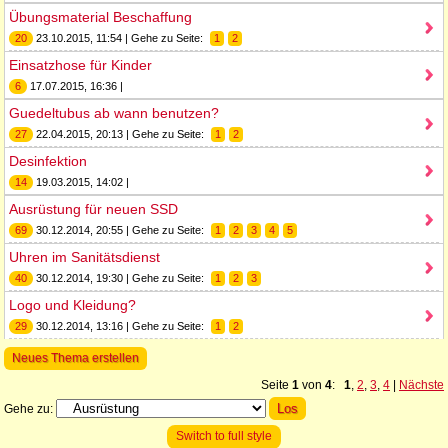
Übungsmaterial Beschaffung
20
23.10.2015, 11:54 | Gehe zu Seite:
1
2
Einsatzhose für Kinder
6
17.07.2015, 16:36 |
Guedeltubus ab wann benutzen?
27
22.04.2015, 20:13 | Gehe zu Seite:
1
2
Desinfektion
14
19.03.2015, 14:02 |
Ausrüstung für neuen SSD
69
30.12.2014, 20:55 | Gehe zu Seite:
1
2
3
4
5
Uhren im Sanitätsdienst
40
30.12.2014, 19:30 | Gehe zu Seite:
1
2
3
Logo und Kleidung?
29
30.12.2014, 13:16 | Gehe zu Seite:
1
2
Neues Thema erstellen
Seite
1
von
4
:
1
,
2
,
3
,
4
|
Nächste
Gehe zu:
Switch to full style