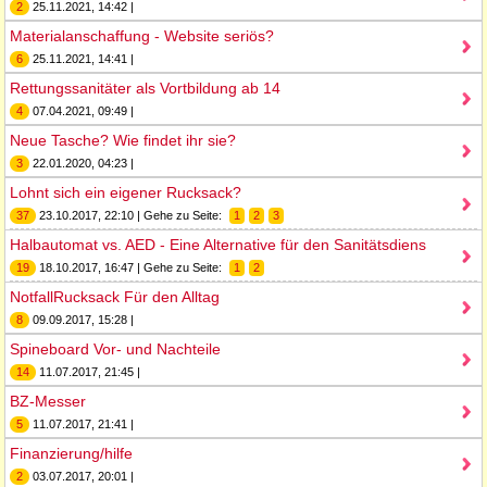
2
25.11.2021, 14:42 |
Materialanschaffung - Website seriös?
6
25.11.2021, 14:41 |
Rettungssanitäter als Vortbildung ab 14
4
07.04.2021, 09:49 |
Neue Tasche? Wie findet ihr sie?
3
22.01.2020, 04:23 |
Lohnt sich ein eigener Rucksack?
37
23.10.2017, 22:10 | Gehe zu Seite:
1
2
3
Halbautomat vs. AED - Eine Alternative für den Sanitätsdiens
19
18.10.2017, 16:47 | Gehe zu Seite:
1
2
NotfallRucksack Für den Alltag
8
09.09.2017, 15:28 |
Spineboard Vor- und Nachteile
14
11.07.2017, 21:45 |
BZ-Messer
5
11.07.2017, 21:41 |
Finanzierung/hilfe
2
03.07.2017, 20:01 |