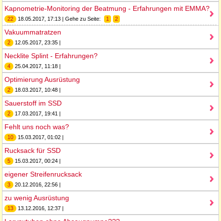
Kapnometrie-Monitoring der Beatmung - Erfahrungen mit EMMA?
22
18.05.2017, 17:13 | Gehe zu Seite:
1
2
Vakuummatratzen
2
12.05.2017, 23:35 |
Necklite Splint - Erfahrungen?
4
25.04.2017, 11:18 |
Optimierung Ausrüstung
2
18.03.2017, 10:48 |
Sauerstoff im SSD
2
17.03.2017, 19:41 |
Fehlt uns noch was?
10
15.03.2017, 01:02 |
Rucksack für SSD
5
15.03.2017, 00:24 |
eigener Streifenrucksack
3
20.12.2016, 22:56 |
zu wenig Ausrüstung
13
13.12.2016, 12:37 |