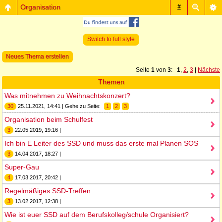
Organisation
#
Switch to full style
Neues Thema erstellen
Seite
1
von
3
:
1
,
2
,
3
|
Nächste
Themen
Was mitnehmen zu Weihnachtskonzert?
30
25.11.2021, 14:41 | Gehe zu Seite:
1
2
3
Organisation beim Schulfest
3
22.05.2019, 19:16 |
Ich bin E Leiter des SSD und muss das erste mal Planen SOS
3
14.04.2017, 18:27 |
Super-Gau
4
17.03.2017, 20:42 |
Regelmäßiges SSD-Treffen
3
13.02.2017, 12:38 |
Wie ist euer SSD auf dem Berufskolleg/schule Organisiert?