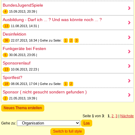
BundesJugendSpiele
4
15.09.2013, 20:39 |
Ausbildung - Darf ich ... ? Und was könnte noch ... ?
13
11.08.2013, 14:31 |
Desinfektion
36
22.07.2013, 16:34 | Gehe zu Seite:
1
2
3
Funkgeräte bei Festen
6
30.06.2013, 23:05 |
Sponsorenlauf
13
10.06.2013, 22:23 |
Sportfest?
18
08.06.2013, 17:04 | Gehe zu Seite:
1
2
Sponsor ( nicht gesucht sondern gefunden )
2
21.05.2013, 19:39 |
Neues Thema erstellen
Seite
1
von
3
:
1
,
2
,
3
|
Nächste
Gehe zu:
Switch to full style