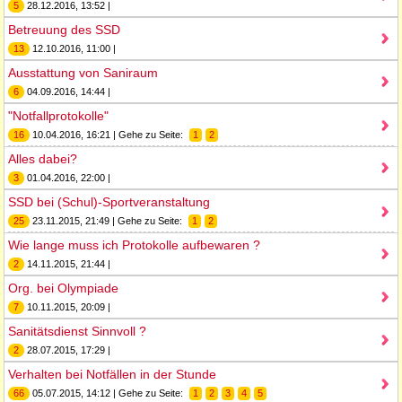
5
28.12.2016, 13:52 |
Betreuung des SSD
13
12.10.2016, 11:00 |
Ausstattung von Saniraum
6
04.09.2016, 14:44 |
"Notfallprotokolle"
16
10.04.2016, 16:21 | Gehe zu Seite:
1
2
Alles dabei?
3
01.04.2016, 22:00 |
SSD bei (Schul)-Sportveranstaltung
25
23.11.2015, 21:49 | Gehe zu Seite:
1
2
Wie lange muss ich Protokolle aufbewaren ?
2
14.11.2015, 21:44 |
Org. bei Olympiade
7
10.11.2015, 20:09 |
Sanitätsdienst Sinnvoll ?
2
28.07.2015, 17:29 |
Verhalten bei Notfällen in der Stunde
66
05.07.2015, 14:12 | Gehe zu Seite:
1
2
3
4
5