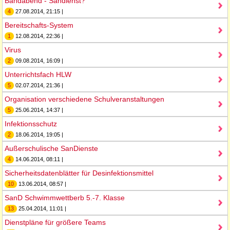
Bandabend - Sandienst?
4
27.08.2014, 21:15 |
Bereitschafts-System
1
12.08.2014, 22:36 |
Virus
2
09.08.2014, 16:09 |
Unterrichtsfach HLW
5
02.07.2014, 21:36 |
Organisation verschiedene Schulveranstaltungen
5
25.06.2014, 14:37 |
Infektionsschutz
2
18.06.2014, 19:05 |
Außerschulische SanDienste
4
14.06.2014, 08:11 |
Sicherheitsdatenblätter für Desinfektionsmittel
10
13.06.2014, 08:57 |
SanD Schwimmwettberb 5.-7. Klasse
13
25.04.2014, 11:01 |
Dienstpläne für größere Teams