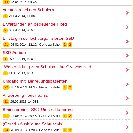
14
23.04.2014, 09:36 |
Vorstellen bei den Schülern
7
21.04.2014, 17:08 |
Erwartungen an betreuende Hiorg
2
08.04.2014, 20:57 |
Einsteig in schlecht organisierten SSD
21
26.02.2014, 12:12 | Gehe zu Seite:
1
2
SSD-Aufbau
1
07.01.2014, 19:07 |
"Weiterbildung zum Schulsanitäter" <- was ist d
2
14.11.2013, 18:31 |
Umgang mit "Betreuungspatienten"
22
25.10.2013, 14:35 | Gehe zu Seite:
1
2
Anwerbung neuer Sanis
11
26.09.2013, 14:25 |
Brainstorming: SSD-Umstrukturierung
21
24.09.2013, 20:48 | Gehe zu Seite:
1
2
(Grund-) Ausbildung Schulsanis
24
20.09.2013, 17:03 | Gehe zu Seite:
1
2