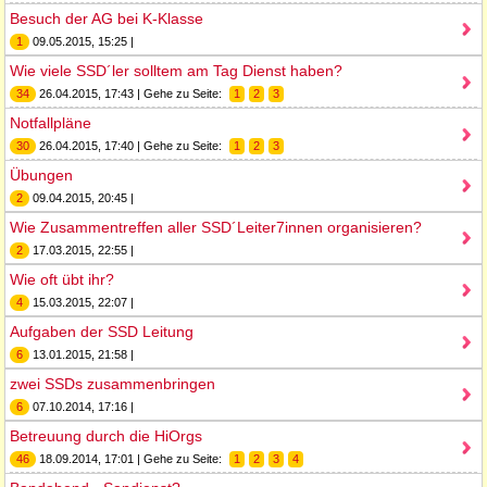
Besuch der AG bei K-Klasse
1
09.05.2015, 15:25 |
Wie viele SSD´ler solltem am Tag Dienst haben?
34
26.04.2015, 17:43 | Gehe zu Seite:
1
2
3
Notfallpläne
30
26.04.2015, 17:40 | Gehe zu Seite:
1
2
3
Übungen
2
09.04.2015, 20:45 |
Wie Zusammentreffen aller SSD´Leiter7innen organisieren?
2
17.03.2015, 22:55 |
Wie oft übt ihr?
4
15.03.2015, 22:07 |
Aufgaben der SSD Leitung
6
13.01.2015, 21:58 |
zwei SSDs zusammenbringen
6
07.10.2014, 17:16 |
Betreuung durch die HiOrgs
46
18.09.2014, 17:01 | Gehe zu Seite:
1
2
3
4