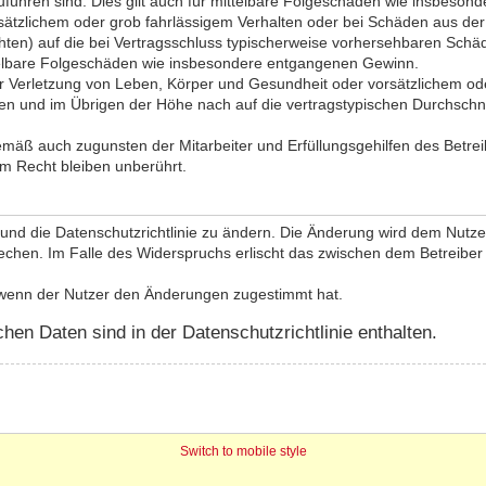
zuführen sind. Dies gilt auch für mittelbare Folgeschäden wie insbeso
sätzlichem oder grob fahrlässigem Verhalten oder bei Schäden aus de
lichten) auf die bei Vertragsschluss typischerweise vorhersehbaren Sch
ttelbare Folgeschäden wie insbesondere entgangenen Gewinn.
 Verletzung von Leben, Körper und Gesundheit oder vorsätzlichem oder
n und im Übrigen der Höhe nach auf die vertragstypischen Durchschnit
emäß auch zugunsten der Mitarbeiter und Erfüllungsgehilfen des Betrei
m Recht bleiben unberührt.
und die Datenschutzrichtlinie zu ändern. Die Änderung wird dem Nutzer 
echen. Im Falle des Widerspruchs erlischt das zwischen dem Betreiber
, wenn der Nutzer den Änderungen zugestimmt hat.
en Daten sind in der Datenschutzrichtlinie enthalten.
Switch to mobile style