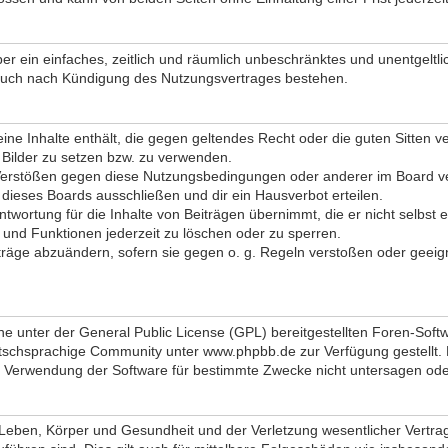
iber ein einfaches, zeitlich und räumlich unbeschränktes und unentgel
 auch nach Kündigung des Nutzungsvertrages bestehen.
 keine Inhalte enthält, die gegen geltendes Recht oder die guten Sitten
d Bilder zu setzen bzw. zu verwenden.
Verstößen gegen diese Nutzungsbedingungen oder anderer im Board ver
ieses Boards ausschließen und dir ein Hausverbot erteilen.
twortung für die Inhalte von Beiträgen übernimmt, die er nicht selbst e
 und Funktionen jederzeit zu löschen oder zu sperren.
iträge abzuändern, sofern sie gegen o. g. Regeln verstoßen oder geeig
ne unter der General Public License (GPL) bereitgestellten Foren-So
schsprachige Community unter www.phpbb.de zur Verfügung gestellt. Be
 Verwendung der Software für bestimmte Zwecke nicht untersagen oder
eben, Körper und Gesundheit und der Verletzung wesentlicher Vertragsp