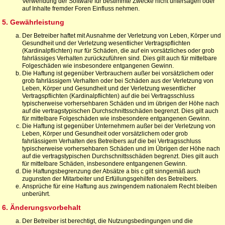
Verwendung der Software für bestimmte Zwecke nicht untersagen oder
auf Inhalte fremder Foren Einfluss nehmen.
5. Gewährleistung
Der Betreiber haftet mit Ausnahme der Verletzung von Leben, Körper und
Gesundheit und der Verletzung wesentlicher Vertragspflichten
(Kardinalpflichten) nur für Schäden, die auf ein vorsätzliches oder grob
fahrlässiges Verhalten zurückzuführen sind. Dies gilt auch für mittelbare
Folgeschäden wie insbesondere entgangenen Gewinn.
Die Haftung ist gegenüber Verbrauchern außer bei vorsätzlichem oder
grob fahrlässigem Verhalten oder bei Schäden aus der Verletzung von
Leben, Körper und Gesundheit und der Verletzung wesentlicher
Vertragspflichten (Kardinalpflichten) auf die bei Vertragsschluss
typischerweise vorhersehbaren Schäden und im übrigen der Höhe nach
auf die vertragstypischen Durchschnittsschäden begrenzt. Dies gilt auch
für mittelbare Folgeschäden wie insbesondere entgangenen Gewinn.
Die Haftung ist gegenüber Unternehmern außer bei der Verletzung von
Leben, Körper und Gesundheit oder vorsätzlichem oder grob
fahrlässigem Verhalten des Betreibers auf die bei Vertragsschluss
typischerweise vorhersehbaren Schäden und im Übrigen der Höhe nach
auf die vertragstypischen Durchschnittsschäden begrenzt. Dies gilt auch
für mittelbare Schäden, insbesondere entgangenen Gewinn.
Die Haftungsbegrenzung der Absätze a bis c gilt sinngemäß auch
zugunsten der Mitarbeiter und Erfüllungsgehilfen des Betreibers.
Ansprüche für eine Haftung aus zwingendem nationalem Recht bleiben
unberührt.
6. Änderungsvorbehalt
Der Betreiber ist berechtigt, die Nutzungsbedingungen und die