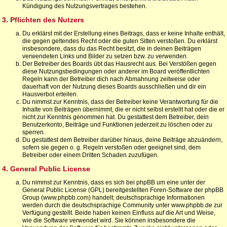
Kündigung des Nutzungsvertrages bestehen.
3. Pflichten des Nutzers
Du erklärst mit der Erstellung eines Beitrags, dass er keine Inhalte enthält,
die gegen geltendes Recht oder die guten Sitten verstoßen. Du erklärst
insbesondere, dass du das Recht besitzt, die in deinen Beiträgen
verwendeten Links und Bilder zu setzen bzw. zu verwenden.
Der Betreiber des Boards übt das Hausrecht aus. Bei Verstößen gegen
diese Nutzungsbedingungen oder anderer im Board veröffentlichten
Regeln kann der Betreiber dich nach Abmahnung zeitweise oder
dauerhaft von der Nutzung dieses Boards ausschließen und dir ein
Hausverbot erteilen.
Du nimmst zur Kenntnis, dass der Betreiber keine Verantwortung für die
Inhalte von Beiträgen übernimmt, die er nicht selbst erstellt hat oder die er
nicht zur Kenntnis genommen hat. Du gestattest dem Betreiber, dein
Benutzerkonto, Beiträge und Funktionen jederzeit zu löschen oder zu
sperren.
Du gestattest dem Betreiber darüber hinaus, deine Beiträge abzuändern,
sofern sie gegen o. g. Regeln verstoßen oder geeignet sind, dem
Betreiber oder einem Dritten Schaden zuzufügen.
4. General Public License
Du nimmst zur Kenntnis, dass es sich bei phpBB um eine unter der
General Public License (GPL) bereitgestellten Foren-Software der phpBB
Group (www.phpbb.com) handelt; deutschsprachige Informationen
werden durch die deutschsprachige Community unter www.phpbb.de zur
Verfügung gestellt. Beide haben keinen Einfluss auf die Art und Weise,
wie die Software verwendet wird. Sie können insbesondere die