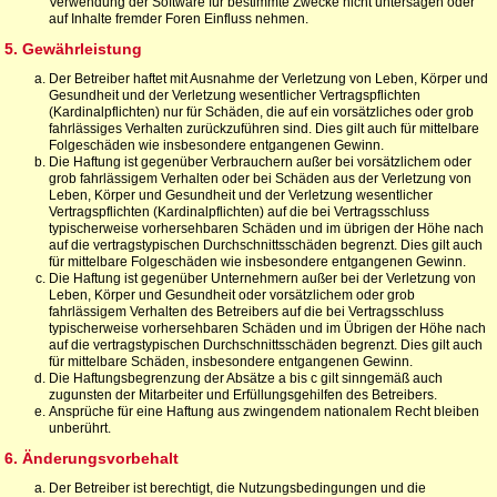
Verwendung der Software für bestimmte Zwecke nicht untersagen oder
auf Inhalte fremder Foren Einfluss nehmen.
5. Gewährleistung
Der Betreiber haftet mit Ausnahme der Verletzung von Leben, Körper und
Gesundheit und der Verletzung wesentlicher Vertragspflichten
(Kardinalpflichten) nur für Schäden, die auf ein vorsätzliches oder grob
fahrlässiges Verhalten zurückzuführen sind. Dies gilt auch für mittelbare
Folgeschäden wie insbesondere entgangenen Gewinn.
Die Haftung ist gegenüber Verbrauchern außer bei vorsätzlichem oder
grob fahrlässigem Verhalten oder bei Schäden aus der Verletzung von
Leben, Körper und Gesundheit und der Verletzung wesentlicher
Vertragspflichten (Kardinalpflichten) auf die bei Vertragsschluss
typischerweise vorhersehbaren Schäden und im übrigen der Höhe nach
auf die vertragstypischen Durchschnittsschäden begrenzt. Dies gilt auch
für mittelbare Folgeschäden wie insbesondere entgangenen Gewinn.
Die Haftung ist gegenüber Unternehmern außer bei der Verletzung von
Leben, Körper und Gesundheit oder vorsätzlichem oder grob
fahrlässigem Verhalten des Betreibers auf die bei Vertragsschluss
typischerweise vorhersehbaren Schäden und im Übrigen der Höhe nach
auf die vertragstypischen Durchschnittsschäden begrenzt. Dies gilt auch
für mittelbare Schäden, insbesondere entgangenen Gewinn.
Die Haftungsbegrenzung der Absätze a bis c gilt sinngemäß auch
zugunsten der Mitarbeiter und Erfüllungsgehilfen des Betreibers.
Ansprüche für eine Haftung aus zwingendem nationalem Recht bleiben
unberührt.
6. Änderungsvorbehalt
Der Betreiber ist berechtigt, die Nutzungsbedingungen und die