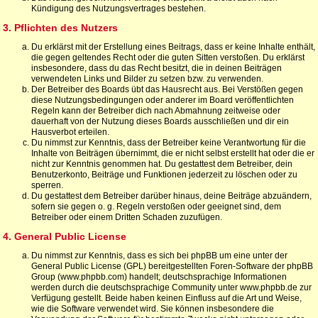
Kündigung des Nutzungsvertrages bestehen.
3. Pflichten des Nutzers
Du erklärst mit der Erstellung eines Beitrags, dass er keine Inhalte enthält,
die gegen geltendes Recht oder die guten Sitten verstoßen. Du erklärst
insbesondere, dass du das Recht besitzt, die in deinen Beiträgen
verwendeten Links und Bilder zu setzen bzw. zu verwenden.
Der Betreiber des Boards übt das Hausrecht aus. Bei Verstößen gegen
diese Nutzungsbedingungen oder anderer im Board veröffentlichten
Regeln kann der Betreiber dich nach Abmahnung zeitweise oder
dauerhaft von der Nutzung dieses Boards ausschließen und dir ein
Hausverbot erteilen.
Du nimmst zur Kenntnis, dass der Betreiber keine Verantwortung für die
Inhalte von Beiträgen übernimmt, die er nicht selbst erstellt hat oder die er
nicht zur Kenntnis genommen hat. Du gestattest dem Betreiber, dein
Benutzerkonto, Beiträge und Funktionen jederzeit zu löschen oder zu
sperren.
Du gestattest dem Betreiber darüber hinaus, deine Beiträge abzuändern,
sofern sie gegen o. g. Regeln verstoßen oder geeignet sind, dem
Betreiber oder einem Dritten Schaden zuzufügen.
4. General Public License
Du nimmst zur Kenntnis, dass es sich bei phpBB um eine unter der
General Public License (GPL) bereitgestellten Foren-Software der phpBB
Group (www.phpbb.com) handelt; deutschsprachige Informationen
werden durch die deutschsprachige Community unter www.phpbb.de zur
Verfügung gestellt. Beide haben keinen Einfluss auf die Art und Weise,
wie die Software verwendet wird. Sie können insbesondere die