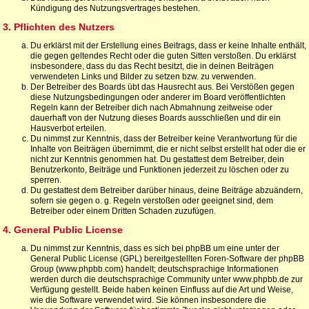
Kündigung des Nutzungsvertrages bestehen.
3. Pflichten des Nutzers
Du erklärst mit der Erstellung eines Beitrags, dass er keine Inhalte enthält,
die gegen geltendes Recht oder die guten Sitten verstoßen. Du erklärst
insbesondere, dass du das Recht besitzt, die in deinen Beiträgen
verwendeten Links und Bilder zu setzen bzw. zu verwenden.
Der Betreiber des Boards übt das Hausrecht aus. Bei Verstößen gegen
diese Nutzungsbedingungen oder anderer im Board veröffentlichten
Regeln kann der Betreiber dich nach Abmahnung zeitweise oder
dauerhaft von der Nutzung dieses Boards ausschließen und dir ein
Hausverbot erteilen.
Du nimmst zur Kenntnis, dass der Betreiber keine Verantwortung für die
Inhalte von Beiträgen übernimmt, die er nicht selbst erstellt hat oder die er
nicht zur Kenntnis genommen hat. Du gestattest dem Betreiber, dein
Benutzerkonto, Beiträge und Funktionen jederzeit zu löschen oder zu
sperren.
Du gestattest dem Betreiber darüber hinaus, deine Beiträge abzuändern,
sofern sie gegen o. g. Regeln verstoßen oder geeignet sind, dem
Betreiber oder einem Dritten Schaden zuzufügen.
4. General Public License
Du nimmst zur Kenntnis, dass es sich bei phpBB um eine unter der
General Public License (GPL) bereitgestellten Foren-Software der phpBB
Group (www.phpbb.com) handelt; deutschsprachige Informationen
werden durch die deutschsprachige Community unter www.phpbb.de zur
Verfügung gestellt. Beide haben keinen Einfluss auf die Art und Weise,
wie die Software verwendet wird. Sie können insbesondere die