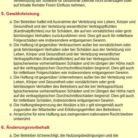
Verwendung der Software für bestimmte Zwecke nicht untersagen oder
auf Inhalte fremder Foren Einfluss nehmen.
5. Gewährleistung
Der Betreiber haftet mit Ausnahme der Verletzung von Leben, Körper und
Gesundheit und der Verletzung wesentlicher Vertragspflichten
(Kardinalpflichten) nur für Schäden, die auf ein vorsätzliches oder grob
fahrlässiges Verhalten zurückzuführen sind. Dies gilt auch für mittelbare
Folgeschäden wie insbesondere entgangenen Gewinn.
Die Haftung ist gegenüber Verbrauchern außer bei vorsätzlichem oder
grob fahrlässigem Verhalten oder bei Schäden aus der Verletzung von
Leben, Körper und Gesundheit und der Verletzung wesentlicher
Vertragspflichten (Kardinalpflichten) auf die bei Vertragsschluss
typischerweise vorhersehbaren Schäden und im übrigen der Höhe nach
auf die vertragstypischen Durchschnittsschäden begrenzt. Dies gilt auch
für mittelbare Folgeschäden wie insbesondere entgangenen Gewinn.
Die Haftung ist gegenüber Unternehmern außer bei der Verletzung von
Leben, Körper und Gesundheit oder vorsätzlichem oder grob
fahrlässigem Verhalten des Betreibers auf die bei Vertragsschluss
typischerweise vorhersehbaren Schäden und im Übrigen der Höhe nach
auf die vertragstypischen Durchschnittsschäden begrenzt. Dies gilt auch
für mittelbare Schäden, insbesondere entgangenen Gewinn.
Die Haftungsbegrenzung der Absätze a bis c gilt sinngemäß auch
zugunsten der Mitarbeiter und Erfüllungsgehilfen des Betreibers.
Ansprüche für eine Haftung aus zwingendem nationalem Recht bleiben
unberührt.
6. Änderungsvorbehalt
Der Betreiber ist berechtigt, die Nutzungsbedingungen und die