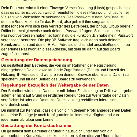
Dein Passwort wird mit einer Einwege-Verschlüsselung (Hash) gespeichert, so
dass es sicher ist. Jedoch wird dir empfohlen, dieses Passwort nicht auf einer
Vielzahl von Webseiten zu verwenden. Das Passwort ist dein Schlüssel zu
deinem Benutzerkonto für das Board, also geh mit ihm sorgsam um.
Insbesondere wird dich kein Vertreter des Betreibers, der phpBB Group oder ein
Dritter berechtigterweise nach deinem Passwort fragen. Solltest du dein
Passwort vergessen haben, so kannst du die Funktion „Ich habe mein Passwort
vergessen“ benutzen. Die phpBB-Software fragt dich dann nach deinem
Benutzernamen und deiner E-Mail-Adresse und sendet anschließend ein neu
generiertes Passwort an diese Adresse, mit dem du dann auf das Board
zugreifen kannst.
Gestattung der Datenspeicherung
Du gestattest dem Betreiber, die von dir im Rahmen der Registrierung
eingegebenen Daten sowie laufende Zugriffsdaten (Datum und Uhrzeit der
Nutzung, IP-Adresse und weitere von deinem Browser übermittelte Daten) zu
speichern und für den Betrieb des Boards zu verwenden.
Regelungen bezüglich der Weitergabe deiner Daten
Der Betreiber wird diese Daten nur mit deiner Zustimmung an Dritte weitergeben,
sofern er nicht auf Grund gesetzlicher Regelungen zur Weitergabe der Daten
verpflichtet ist oder die Daten zur Durchsetzung rechtlicher Interessen
erforderlich sind.
Du nimmst zur Kenntnis, dass die von dir in deinem Profil angegebenen Daten
und deine Beiträge je nach Konfiguration im Internet verfügbar und von
jedermann abrufbar sein können.
Gestattung der Kontaktaufnahme
Du gestattest dem Betreiber darüber hinaus, dich unter den von dir
angegebenen Kontaktdaten zu kontaktieren, sofern dies zur Übermittlung