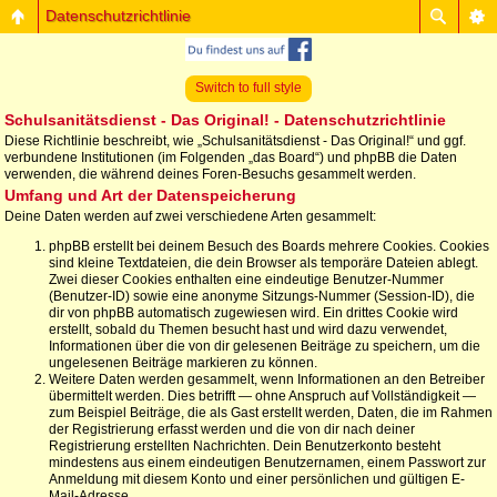
Datenschutzrichtlinie
Switch to full style
Schulsanitätsdienst - Das Original! - Datenschutzrichtlinie
Diese Richtlinie beschreibt, wie „Schulsanitätsdienst - Das Original!“ und ggf.
verbundene Institutionen (im Folgenden „das Board“) und phpBB die Daten
verwenden, die während deines Foren-Besuchs gesammelt werden.
Umfang und Art der Datenspeicherung
Deine Daten werden auf zwei verschiedene Arten gesammelt:
phpBB erstellt bei deinem Besuch des Boards mehrere Cookies. Cookies
sind kleine Textdateien, die dein Browser als temporäre Dateien ablegt.
Zwei dieser Cookies enthalten eine eindeutige Benutzer-Nummer
(Benutzer-ID) sowie eine anonyme Sitzungs-Nummer (Session-ID), die
dir von phpBB automatisch zugewiesen wird. Ein drittes Cookie wird
erstellt, sobald du Themen besucht hast und wird dazu verwendet,
Informationen über die von dir gelesenen Beiträge zu speichern, um die
ungelesenen Beiträge markieren zu können.
Weitere Daten werden gesammelt, wenn Informationen an den Betreiber
übermittelt werden. Dies betrifft — ohne Anspruch auf Vollständigkeit —
zum Beispiel Beiträge, die als Gast erstellt werden, Daten, die im Rahmen
der Registrierung erfasst werden und die von dir nach deiner
Registrierung erstellten Nachrichten. Dein Benutzerkonto besteht
mindestens aus einem eindeutigen Benutzernamen, einem Passwort zur
Anmeldung mit diesem Konto und einer persönlichen und gültigen E-
Mail-Adresse.