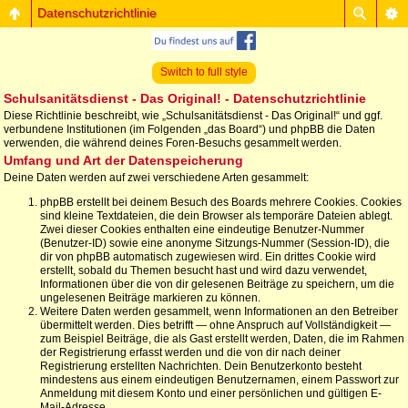
Datenschutzrichtlinie
Switch to full style
Schulsanitätsdienst - Das Original! - Datenschutzrichtlinie
Diese Richtlinie beschreibt, wie „Schulsanitätsdienst - Das Original!“ und ggf.
verbundene Institutionen (im Folgenden „das Board“) und phpBB die Daten
verwenden, die während deines Foren-Besuchs gesammelt werden.
Umfang und Art der Datenspeicherung
Deine Daten werden auf zwei verschiedene Arten gesammelt:
phpBB erstellt bei deinem Besuch des Boards mehrere Cookies. Cookies
sind kleine Textdateien, die dein Browser als temporäre Dateien ablegt.
Zwei dieser Cookies enthalten eine eindeutige Benutzer-Nummer
(Benutzer-ID) sowie eine anonyme Sitzungs-Nummer (Session-ID), die
dir von phpBB automatisch zugewiesen wird. Ein drittes Cookie wird
erstellt, sobald du Themen besucht hast und wird dazu verwendet,
Informationen über die von dir gelesenen Beiträge zu speichern, um die
ungelesenen Beiträge markieren zu können.
Weitere Daten werden gesammelt, wenn Informationen an den Betreiber
übermittelt werden. Dies betrifft — ohne Anspruch auf Vollständigkeit —
zum Beispiel Beiträge, die als Gast erstellt werden, Daten, die im Rahmen
der Registrierung erfasst werden und die von dir nach deiner
Registrierung erstellten Nachrichten. Dein Benutzerkonto besteht
mindestens aus einem eindeutigen Benutzernamen, einem Passwort zur
Anmeldung mit diesem Konto und einer persönlichen und gültigen E-
Mail-Adresse.