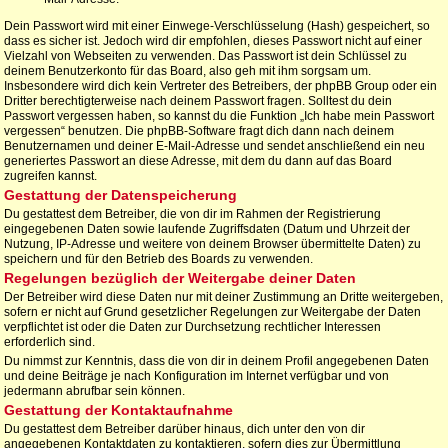
Dein Passwort wird mit einer Einwege-Verschlüsselung (Hash) gespeichert, so
dass es sicher ist. Jedoch wird dir empfohlen, dieses Passwort nicht auf einer
Vielzahl von Webseiten zu verwenden. Das Passwort ist dein Schlüssel zu
deinem Benutzerkonto für das Board, also geh mit ihm sorgsam um.
Insbesondere wird dich kein Vertreter des Betreibers, der phpBB Group oder ein
Dritter berechtigterweise nach deinem Passwort fragen. Solltest du dein
Passwort vergessen haben, so kannst du die Funktion „Ich habe mein Passwort
vergessen“ benutzen. Die phpBB-Software fragt dich dann nach deinem
Benutzernamen und deiner E-Mail-Adresse und sendet anschließend ein neu
generiertes Passwort an diese Adresse, mit dem du dann auf das Board
zugreifen kannst.
Gestattung der Datenspeicherung
Du gestattest dem Betreiber, die von dir im Rahmen der Registrierung
eingegebenen Daten sowie laufende Zugriffsdaten (Datum und Uhrzeit der
Nutzung, IP-Adresse und weitere von deinem Browser übermittelte Daten) zu
speichern und für den Betrieb des Boards zu verwenden.
Regelungen bezüglich der Weitergabe deiner Daten
Der Betreiber wird diese Daten nur mit deiner Zustimmung an Dritte weitergeben,
sofern er nicht auf Grund gesetzlicher Regelungen zur Weitergabe der Daten
verpflichtet ist oder die Daten zur Durchsetzung rechtlicher Interessen
erforderlich sind.
Du nimmst zur Kenntnis, dass die von dir in deinem Profil angegebenen Daten
und deine Beiträge je nach Konfiguration im Internet verfügbar und von
jedermann abrufbar sein können.
Gestattung der Kontaktaufnahme
Du gestattest dem Betreiber darüber hinaus, dich unter den von dir
angegebenen Kontaktdaten zu kontaktieren, sofern dies zur Übermittlung