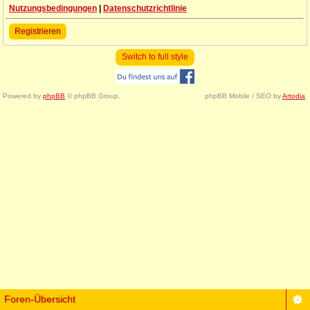
Nutzungsbedingungen
|
Datenschutzrichtlinie
Registrieren
Switch to full style
Powered by
phpBB
© phpBB Group.
phpBB Mobile / SEO by
Artodia
.
Foren-Übersicht