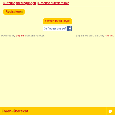
Nutzungsbedingungen
|
Datenschutzrichtlinie
Registrieren
Switch to full style
Powered by
phpBB
© phpBB Group.
phpBB Mobile / SEO by
Artodia
.
Foren-Übersicht