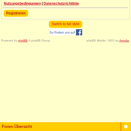
Nutzungsbedingungen
|
Datenschutzrichtlinie
Registrieren
Switch to full style
Powered by
phpBB
© phpBB Group.
phpBB Mobile / SEO by
Artodia
.
Foren-Übersicht