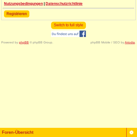
Nutzungsbedingungen
|
Datenschutzrichtlinie
Registrieren
Switch to full style
Powered by
phpBB
© phpBB Group.
phpBB Mobile / SEO by
Artodia
.
Foren-Übersicht