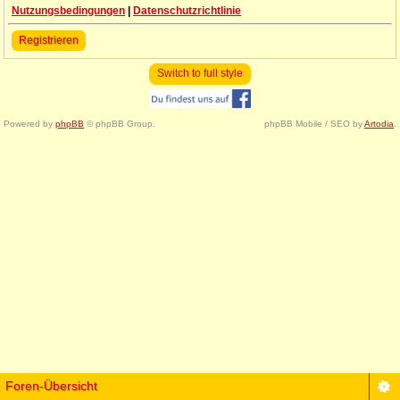
Nutzungsbedingungen
|
Datenschutzrichtlinie
Registrieren
Switch to full style
Powered by
phpBB
© phpBB Group.
phpBB Mobile / SEO by
Artodia
.
Foren-Übersicht