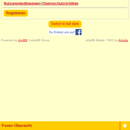
Nutzungsbedingungen
|
Datenschutzrichtlinie
Registrieren
Switch to full style
Powered by
phpBB
© phpBB Group.
phpBB Mobile / SEO by
Artodia
.
Foren-Übersicht