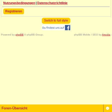
Nutzungsbedingungen
|
Datenschutzrichtlinie
Registrieren
Switch to full style
Powered by
phpBB
© phpBB Group.
phpBB Mobile / SEO by
Artodia
.
Foren-Übersicht