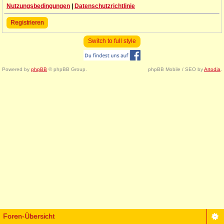
Nutzungsbedingungen
|
Datenschutzrichtlinie
Registrieren
Switch to full style
Powered by
phpBB
© phpBB Group.
phpBB Mobile / SEO by
Artodia
.
Foren-Übersicht