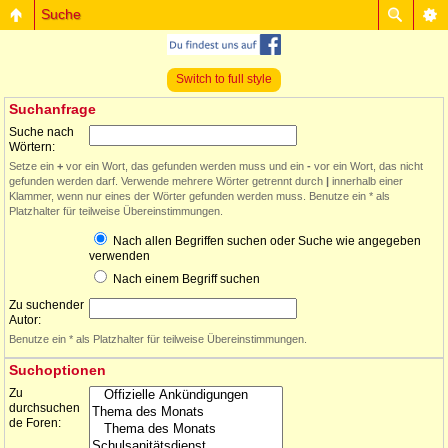
Suche
Switch to full style
Suchanfrage
Suche nach
Wörtern:
Setze ein
+
vor ein Wort, das gefunden werden muss und ein
-
vor ein Wort, das nicht
gefunden werden darf. Verwende mehrere Wörter getrennt durch
|
innerhalb einer
Klammer, wenn nur eines der Wörter gefunden werden muss. Benutze ein * als
Platzhalter für teilweise Übereinstimmungen.
Nach allen Begriffen suchen oder Suche wie angegeben
verwenden
Nach einem Begriff suchen
Zu suchender
Autor:
Benutze ein * als Platzhalter für teilweise Übereinstimmungen.
Suchoptionen
Zu
durchsuchen
de Foren: