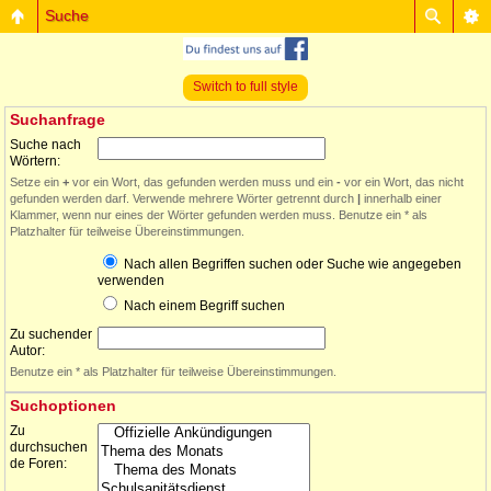
Suche
Switch to full style
Suchanfrage
Suche nach
Wörtern:
Setze ein
+
vor ein Wort, das gefunden werden muss und ein
-
vor ein Wort, das nicht
gefunden werden darf. Verwende mehrere Wörter getrennt durch
|
innerhalb einer
Klammer, wenn nur eines der Wörter gefunden werden muss. Benutze ein * als
Platzhalter für teilweise Übereinstimmungen.
Nach allen Begriffen suchen oder Suche wie angegeben
verwenden
Nach einem Begriff suchen
Zu suchender
Autor:
Benutze ein * als Platzhalter für teilweise Übereinstimmungen.
Suchoptionen
Zu
durchsuchen
de Foren: