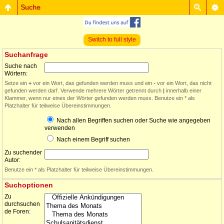
Suche
Switch to full style
Suchanfrage
Suche nach
Wörtern:
Setze ein
+
vor ein Wort, das gefunden werden muss und ein
-
vor ein Wort, das nicht
gefunden werden darf. Verwende mehrere Wörter getrennt durch
|
innerhalb einer
Klammer, wenn nur eines der Wörter gefunden werden muss. Benutze ein * als
Platzhalter für teilweise Übereinstimmungen.
Nach allen Begriffen suchen oder Suche wie angegeben
verwenden
Nach einem Begriff suchen
Zu suchender
Autor:
Benutze ein * als Platzhalter für teilweise Übereinstimmungen.
Suchoptionen
Zu
durchsuchen
de Foren: