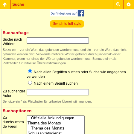
Suche
Switch to full style
Suchanfrage
Suche nach
Wörtern:
Setze ein
+
vor ein Wort, das gefunden werden muss und ein
-
vor ein Wort, das nicht
gefunden werden darf. Verwende mehrere Wörter getrennt durch
|
innerhalb einer
Klammer, wenn nur eines der Wörter gefunden werden muss. Benutze ein * als
Platzhalter für teilweise Übereinstimmungen.
Nach allen Begriffen suchen oder Suche wie angegeben
verwenden
Nach einem Begriff suchen
Zu suchender
Autor:
Benutze ein * als Platzhalter für teilweise Übereinstimmungen.
Suchoptionen
Zu
durchsuchen
de Foren: