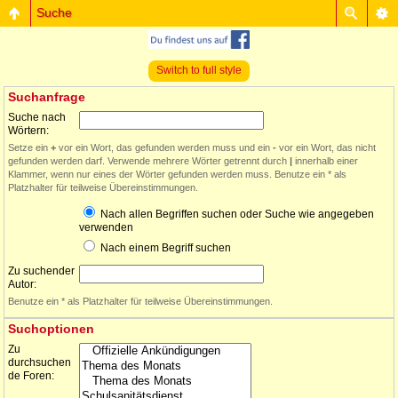
Suche
Switch to full style
Suchanfrage
Suche nach
Wörtern:
Setze ein
+
vor ein Wort, das gefunden werden muss und ein
-
vor ein Wort, das nicht
gefunden werden darf. Verwende mehrere Wörter getrennt durch
|
innerhalb einer
Klammer, wenn nur eines der Wörter gefunden werden muss. Benutze ein * als
Platzhalter für teilweise Übereinstimmungen.
Nach allen Begriffen suchen oder Suche wie angegeben
verwenden
Nach einem Begriff suchen
Zu suchender
Autor:
Benutze ein * als Platzhalter für teilweise Übereinstimmungen.
Suchoptionen
Zu
durchsuchen
de Foren: