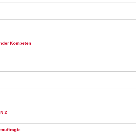
gender Kompeten
ON 2
eauftragte