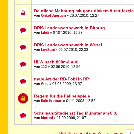
Deutliche Mahnung mit ganz dickem Ausrufezeic
von
Onkel Juergen
» 26.07.2010, 12:27
DRK-Landeswettbewerb in Bitburg
von
lafidi
» 07.07.2010, 19:28
DRK-Landeswettbewerb in Wesel
von
LevSani
» 01.07.2010, 22:33
HLW nach 800m-Lauf
von
112
» 02.06.2010, 12:56
neue Art der RD-Fobi in RP
von Gast » 07.03.2009, 13:57
Regeln für die Fallbeispiele
von
little fireman
» 01.11.2008, 12:52
Schulsanitätsdienst Tag Münster am 6.9.
von
biofred
» 11.09.2008, 21:07
Beiträge der letzten Zeit anzeigen: