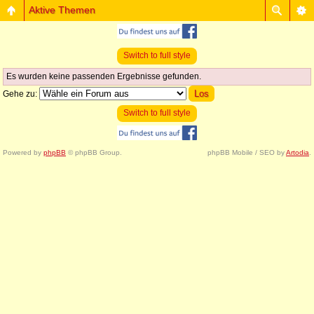
Aktive Themen
Switch to full style
Es wurden keine passenden Ergebnisse gefunden.
Gehe zu:
Switch to full style
Powered by
phpBB
© phpBB Group.
phpBB Mobile / SEO by
Artodia
.