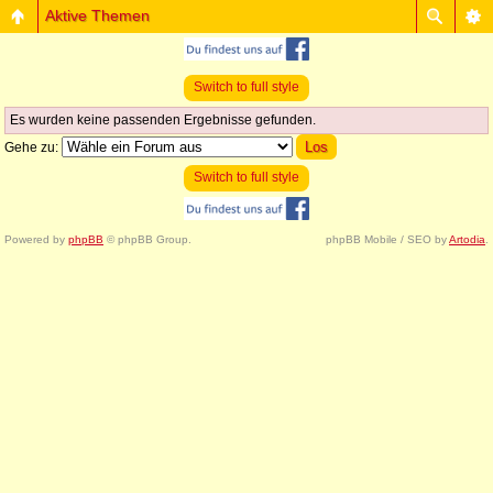
Aktive Themen
Switch to full style
Es wurden keine passenden Ergebnisse gefunden.
Gehe zu:
Switch to full style
Powered by
phpBB
© phpBB Group.
phpBB Mobile / SEO by
Artodia
.