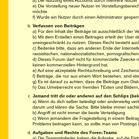
d) Die Nutzung eines Accounts durch mehrere Nutzer is
e) Die Vorstellung neuer Nutzer im Vorstellungsbereich
möchte.
f) Wurde ein Nutzer durch einen Administrator gesperrt
Verfassen von Beiträgen
a) Für den Inhalt der Beiträge ist ausschließlich der Ve
b) Mit dem Erstellen eines Beitrages erteilt der User 
uneingeschränkt zu nutzen. Dieses Recht besteht a
c) Bedenke bitte, dass am anderen Ende der Internetlei
rassistischen, nationalsozialistischen, pornografisch
d) Dieses Forum darf nicht für kommerzielle Zwecke 
keinen kommerziellen Hintergrund hat.
e) Auf eine akzeptable Rechtschreibung und Zeichen
f) Beiträge, die nur aus einem Wort bestehen, sind e
g) Es ist darauf zu achten, dass die Beiträge zum Di
h) Das Urheberrecht von fremden TExten und Bildern, 
Jemand tritt dir oder anderen auf den Schlips (be
a) Wenn du dich selber beleidigt oder anderweitig ver
darum und klären die Sache. Bitte bleibe immer sachli
b) Angriff ist nicht immer die beste Verteidigung.
c) Wenn jemandem die Fragestellung in einem Beitrag 
Problems beitragen kann, so sollte man von Posting
Aufgaben und Rechte des Foren-Teams
a) Die Teammitglieder haben die Aufgabe, auf die Ein