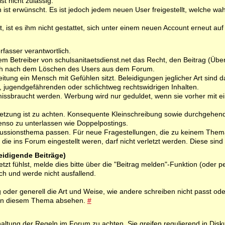
t nicht zulässig.
 ist erwünscht. Es ist jedoch jedem neuen User freigestellt, welche wah
, ist es ihm nicht gestattet, sich unter einem neuen Account erneut auf 
rfasser verantwortlich.
dem Betreiber von schulsanitaetsdienst.net das Recht, den Beitrag (Über
uch nach dem Löschen des Users aus dem Forum.
tung ein Mensch mit Gefühlen sitzt. Beleidigungen jeglicher Art sind dah
en, jugendgefährenden oder schlichtweg rechtswidrigen Inhalten.
missbraucht werden. Werbung wird nur geduldet, wenn sie vorher mit
setzung ist zu achten. Konsequente Kleinschreibung sowie durchgehen
benso zu unterlassen wie Doppelpostings.
skussionsthema passen. Für neue Fragestellungen, die zu keinem Thema 
die ins Forum eingestellt weren, darf nicht verletzt werden. Diese si
leidigende Beiträge)
letzt fühlst, melde dies bitte über die "Beitrag melden"-Funktion (od
ch und werde nicht ausfallend.
oder generell die Art und Weise, wie andere schreiben nicht passt od
s in diesem Thema absehen.
#
haltung der Regeln im Forum zu achten. Sie greifen regulierend in Dis