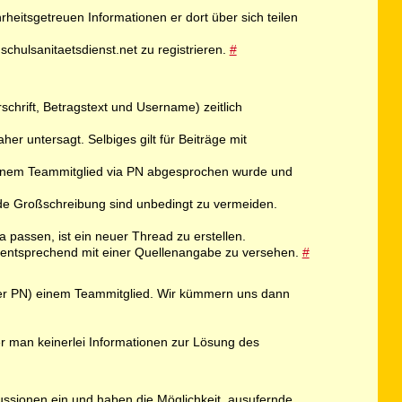
rheitsgetreuen Informationen er dort über sich teilen
schulsanitaetsdienst.net zu registrieren.
#
schrift, Betragstext und Username) zeitlich
er untersagt. Selbiges gilt für Beiträge mit
 einem Teammitglied via PN abgesprochen wurde und
de Großschreibung sind unbedingt zu vermeiden.
passen, ist ein neuer Thread zu erstellen.
nd entsprechend mit einer Quellenangabe zu versehen.
#
er per PN) einem Teammitglied. Wir kümmern uns dann
er man keinerlei Informationen zur Lösung des
kussionen ein und haben die Möglichkeit, ausufernde