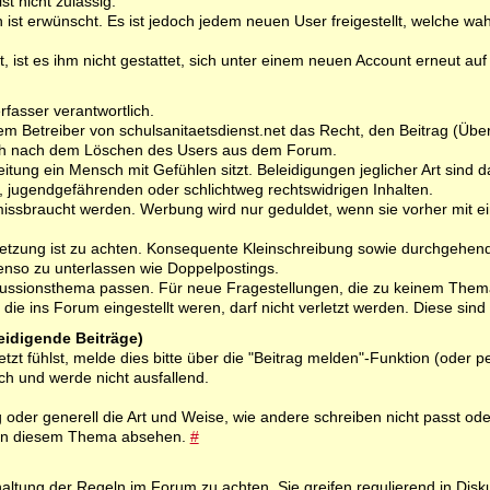
t nicht zulässig.
 ist erwünscht. Es ist jedoch jedem neuen User freigestellt, welche wah
, ist es ihm nicht gestattet, sich unter einem neuen Account erneut auf 
rfasser verantwortlich.
dem Betreiber von schulsanitaetsdienst.net das Recht, den Beitrag (Über
uch nach dem Löschen des Users aus dem Forum.
tung ein Mensch mit Gefühlen sitzt. Beleidigungen jeglicher Art sind dah
en, jugendgefährenden oder schlichtweg rechtswidrigen Inhalten.
missbraucht werden. Werbung wird nur geduldet, wenn sie vorher mit
setzung ist zu achten. Konsequente Kleinschreibung sowie durchgehen
benso zu unterlassen wie Doppelpostings.
skussionsthema passen. Für neue Fragestellungen, die zu keinem Thema 
die ins Forum eingestellt weren, darf nicht verletzt werden. Diese si
leidigende Beiträge)
letzt fühlst, melde dies bitte über die "Beitrag melden"-Funktion (od
ch und werde nicht ausfallend.
oder generell die Art und Weise, wie andere schreiben nicht passt od
s in diesem Thema absehen.
#
haltung der Regeln im Forum zu achten. Sie greifen regulierend in Dis