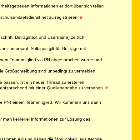
rheitsgetreuen Informationen er dort über sich teilen
schulsanitaetsdienst.net zu registrieren.
#
schrift, Betragstext und Username) zeitlich
er untersagt. Selbiges gilt für Beiträge mit
 einem Teammitglied via PN abgesprochen wurde und
de Großschreibung sind unbedingt zu vermeiden.
passen, ist ein neuer Thread zu erstellen.
nd entsprechend mit einer Quellenangabe zu versehen.
#
er per PN) einem Teammitglied. Wir kümmern uns dann
er man keinerlei Informationen zur Lösung des
kussionen ein und haben die Möglichkeit, ausufernde