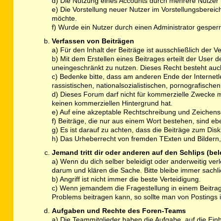
d) Die Nutzung eines Accounts durch mehrere Nutzer is
e) Die Vorstellung neuer Nutzer im Vorstellungsbereich
möchte.
f) Wurde ein Nutzer durch einen Administrator gesperrt
Verfassen von Beiträgen
a) Für den Inhalt der Beiträge ist ausschließlich der Ve
b) Mit dem Erstellen eines Beitrages erteilt der User 
uneingeschränkt zu nutzen. Dieses Recht besteht a
c) Bedenke bitte, dass am anderen Ende der Internetlei
rassistischen, nationalsozialistischen, pornografisch
d) Dieses Forum darf nicht für kommerzielle Zwecke 
keinen kommerziellen Hintergrund hat.
e) Auf eine akzeptable Rechtschreibung und Zeichen
f) Beiträge, die nur aus einem Wort bestehen, sind e
g) Es ist darauf zu achten, dass die Beiträge zum Di
h) Das Urheberrecht von fremden TExten und Bildern, 
Jemand tritt dir oder anderen auf den Schlips (be
a) Wenn du dich selber beleidigt oder anderweitig ver
darum und klären die Sache. Bitte bleibe immer sachli
b) Angriff ist nicht immer die beste Verteidigung.
c) Wenn jemandem die Fragestellung in einem Beitrag 
Problems beitragen kann, so sollte man von Posting
Aufgaben und Rechte des Foren-Teams
a) Die Teammitglieder haben die Aufgabe, auf die Ein