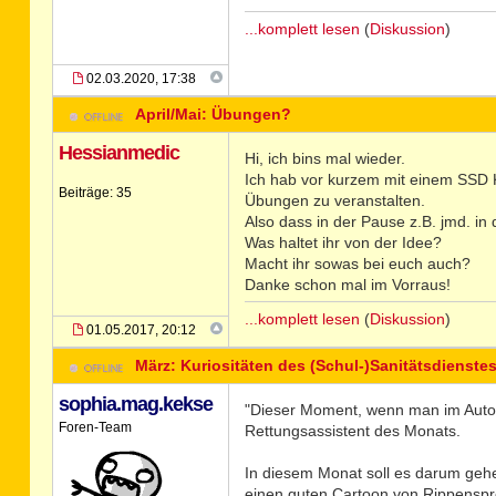
...komplett lesen
(
Diskussion
)
02.03.2020, 17:38
April/Mai: Übungen?
Hessianmedic
Hi, ich bins mal wieder.
Ich hab vor kurzem mit einem SSD 
Beiträge: 35
Übungen zu veranstalten.
Also dass in der Pause z.B. jmd. i
Was haltet ihr von der Idee?
Macht ihr sowas bei euch auch?
Danke schon mal im Vorraus!
...komplett lesen
(
Diskussion
)
01.05.2017, 20:12
März: Kuriositäten des (Schul-)Sanitätsdienste
sophia.mag.kekse
"Dieser Moment, wenn man im Auto no
Foren-Team
Rettungsassistent des Monats.
In diesem Monat soll es darum gehen
einen guten Cartoon von Rippenspreiz