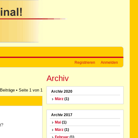
Registrieren
Anmelden
Archiv
 Beiträge • Seite
1
von
1
Archiv 2020
März
(1)
Archiv 2017
Mai
(1)
t?
März
(1)
Februar
(1)