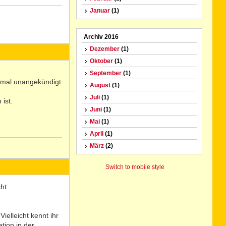
Januar
(1)
N
Archiv 2016
o
Dezember
(1)
Oktober
(1)
September
(1)
 mal unangekündigt
August
(1)
Juli
(1)
ist.
Juni
(1)
Mai
(1)
April
(1)
März
(2)
N
o
Switch to mobile style
ht
ielleicht kennt ihr
tion in der