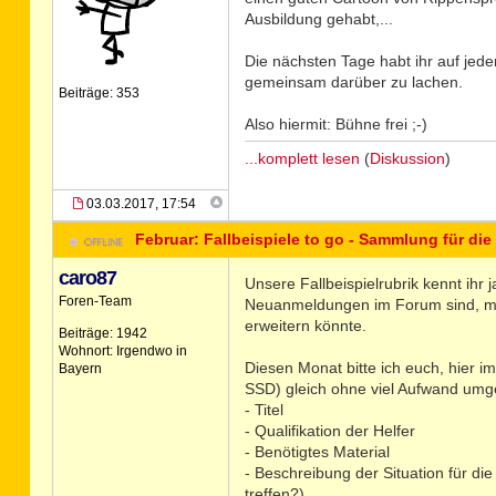
Ausbildung gehabt,...
Die nächsten Tage habt ihr auf jede
gemeinsam darüber zu lachen.
Beiträge: 353
Also hiermit: Bühne frei ;-)
...komplett lesen
(
Diskussion
)
03.03.2017, 17:54
Februar: Fallbeispiele to go - Sammlung für die
caro87
Unsere Fallbeispielrubrik kennt ihr
Foren-Team
Neuanmeldungen im Forum sind, mö
erweitern könnte.
Beiträge: 1942
Wohnort: Irgendwo in
Diesen Monat bitte ich euch, hier i
Bayern
SSD) gleich ohne viel Aufwand umge
- Titel
- Qualifikation der Helfer
- Benötigtes Material
- Beschreibung der Situation für di
treffen?)