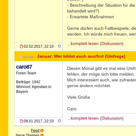
- Beschreibung der Situation für d
behandelt wird?)
- Erwartete Maßnahmen
Gerne dürfen auch Fallbeispiele, di
werden. Ich würde mich freuen, wen
...komplett lesen
(
Diskussion
)
02.02.2017, 22:10
Januar: Wer bildet euch aus/fort (Umfrage)
caro87
Diesen Monat gibt es mal eine Umfr
Foren-Team
fehlen, der möge sich bitte melden,
Mich interessiert auch, wie zufried
Beiträge: 1942
gerne ändern möchtet.
Wohnort: Irgendwo in
Bayern
Viele Grüße
Caro
...komplett lesen
(
Diskussion
)
08.01.2017, 22:33
Feed
Neue Themen