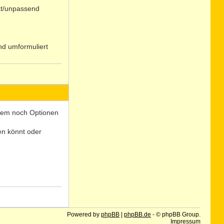
at/unpassend
nd umformuliert
N
o
 Wem noch Optionen
len könnt oder
N
o
Powered by
phpBB
|
phpBB.de
- © phpBB Group.
Impressum