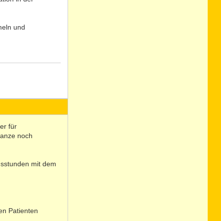
meln und
N
o
er für
ganze noch
ngsstunden mit dem
den Patienten