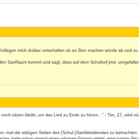
Kollegen mich drüber unterhalten ob es Sinn machen würde ab und zu
n den SanRaum kommt und sagt, dass auf dem Schulhof jmd. umgefallen 
s
ch sitzen bleibt, um das Lied zu Ende zu hören..." - Tim, 27, wird nic
, mal die witzigen Seiten des (Schul-)Sanitätsdienstes zu betrachten. V
er, habt schon einmal einen witzigen Einsatz erlebt, eine lustige Situa