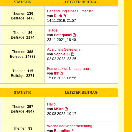
STATISTIK
LETZTER BEITRAG
Behandlung einer Humerusf...
Themen:
136
von
Dark
Beiträge:
3473
14.11.2019, 21:57
Triage
Themen:
86
von
Peterjona5
Beiträge:
2174
23.11.2021, 18:40
Ausruf ins Sekreteriat
Themen:
388
von
Sophie 23
Beiträge:
14773
02.02.2023, 23:25
Femurfraktur, Umlagerung ...
Themen:
115
von
thh
Beiträge:
2271
15.06.2023, 06:56
STATISTIK
LETZTER BEITRAG
Hallo
Themen:
397
von
MSani
Beiträge:
4847
20.08.2022, 10:17
Woche der Wiederbelebung
Themen:
93
von
Beatolipe