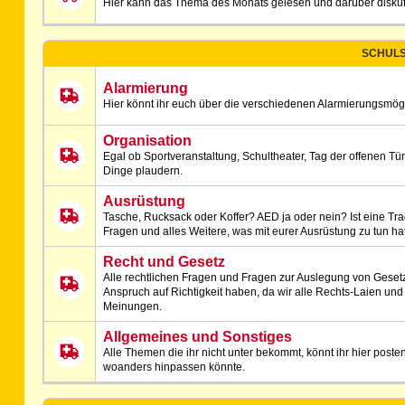
Hier kann das Thema des Monats gelesen und darüber diskut
SCHULS
Alarmierung
Hier könnt ihr euch über die verschiedenen Alarmierungsmög
Organisation
Egal ob Sportveranstaltung, Schultheater, Tag der offenen Tür
Dinge plaudern.
Ausrüstung
Tasche, Rucksack oder Koffer? AED ja oder nein? Ist eine T
Fragen und alles Weitere, was mit eurer Ausrüstung zu tun hat, 
Recht und Gesetz
Alle rechtlichen Fragen und Fragen zur Auslegung von Gesetzes
Anspruch auf Richtigkeit haben, da wir alle Rechts-Laien und
Meinungen.
Allgemeines und Sonstiges
Alle Themen die ihr nicht unter bekommt, könnt ihr hier poste
woanders hinpassen könnte.