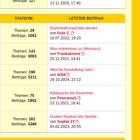
Beiträge:
117
13.11.2020, 17:40
STATISTIK
LETZTER BEITRAG
[Sammelthread] Wie werdet...
Themen:
29
von
Felix C.
Beiträge:
1082
10.07.2022, 19:20
Was mitnehmen zu Weihnach...
Themen:
143
von
Frankalorenz
Beiträge:
3083
25.11.2021, 14:41
Welche Ausstattung habt i...
Themen:
190
von
lafidi
Beiträge:
5211
29.10.2024, 22:12
Kältepacks bei Reanimat...
Themen:
75
von
Peterjona5
Beiträge:
1902
23.11.2021, 18:41
Duales Studium der Sportw...
Themen:
161
von
Sophie 23
Beiträge:
3288
03.02.2023, 20:55