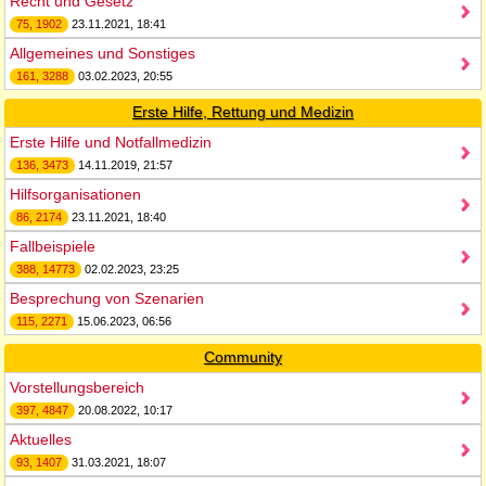
Recht und Gesetz
75, 1902
23.11.2021, 18:41
Allgemeines und Sonstiges
161, 3288
03.02.2023, 20:55
Erste Hilfe, Rettung und Medizin
Erste Hilfe und Notfallmedizin
136, 3473
14.11.2019, 21:57
Hilfsorganisationen
86, 2174
23.11.2021, 18:40
Fallbeispiele
388, 14773
02.02.2023, 23:25
Besprechung von Szenarien
115, 2271
15.06.2023, 06:56
Community
Vorstellungsbereich
397, 4847
20.08.2022, 10:17
Aktuelles
93, 1407
31.03.2021, 18:07