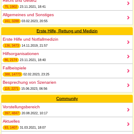
Recht und Gesetz
75, 1902
23.11.2021, 18:41
Allgemeines und Sonstiges
161, 3288
03.02.2023, 20:55
Erste Hilfe, Rettung und Medizin
Erste Hilfe und Notfallmedizin
136, 3473
14.11.2019, 21:57
Hilfsorganisationen
86, 2174
23.11.2021, 18:40
Fallbeispiele
388, 14773
02.02.2023, 23:25
Besprechung von Szenarien
115, 2271
15.06.2023, 06:56
Community
Vorstellungsbereich
397, 4847
20.08.2022, 10:17
Aktuelles
93, 1407
31.03.2021, 18:07