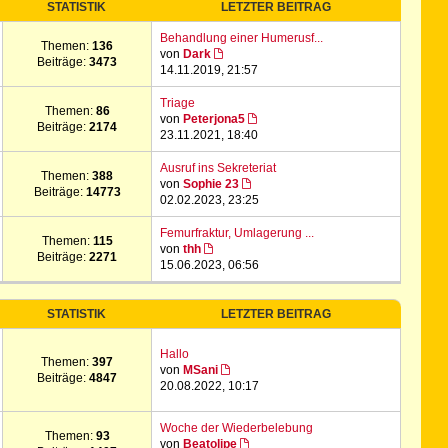
STATISTIK
LETZTER BEITRAG
Behandlung einer Humerusf...
Themen:
136
von
Dark
Beiträge:
3473
14.11.2019, 21:57
Triage
Themen:
86
von
Peterjona5
Beiträge:
2174
23.11.2021, 18:40
Ausruf ins Sekreteriat
Themen:
388
von
Sophie 23
Beiträge:
14773
02.02.2023, 23:25
Femurfraktur, Umlagerung ...
Themen:
115
von
thh
Beiträge:
2271
15.06.2023, 06:56
STATISTIK
LETZTER BEITRAG
Hallo
Themen:
397
von
MSani
Beiträge:
4847
20.08.2022, 10:17
Woche der Wiederbelebung
Themen:
93
von
Beatolipe