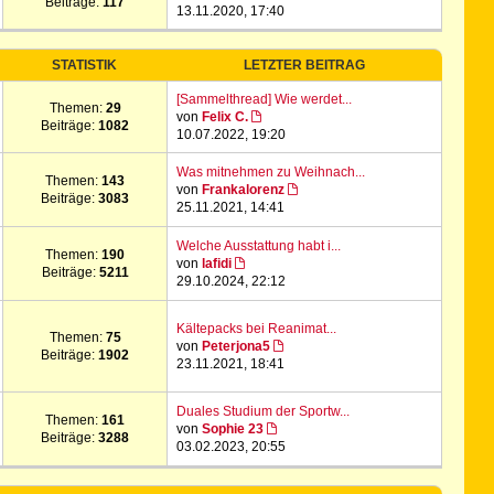
Beiträge:
117
13.11.2020, 17:40
STATISTIK
LETZTER BEITRAG
[Sammelthread] Wie werdet...
Themen:
29
von
Felix C.
Beiträge:
1082
10.07.2022, 19:20
Was mitnehmen zu Weihnach...
Themen:
143
von
Frankalorenz
Beiträge:
3083
25.11.2021, 14:41
Welche Ausstattung habt i...
Themen:
190
von
lafidi
Beiträge:
5211
29.10.2024, 22:12
Kältepacks bei Reanimat...
Themen:
75
von
Peterjona5
Beiträge:
1902
23.11.2021, 18:41
Duales Studium der Sportw...
Themen:
161
von
Sophie 23
Beiträge:
3288
03.02.2023, 20:55