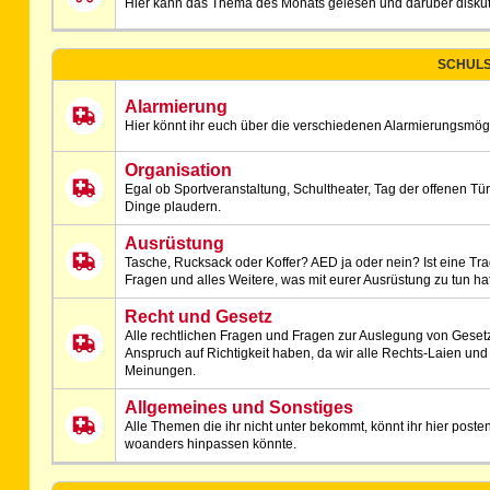
Hier kann das Thema des Monats gelesen und darüber diskut
SCHULS
Alarmierung
Hier könnt ihr euch über die verschiedenen Alarmierungsmög
Organisation
Egal ob Sportveranstaltung, Schultheater, Tag der offenen Tür
Dinge plaudern.
Ausrüstung
Tasche, Rucksack oder Koffer? AED ja oder nein? Ist eine T
Fragen und alles Weitere, was mit eurer Ausrüstung zu tun hat, 
Recht und Gesetz
Alle rechtlichen Fragen und Fragen zur Auslegung von Gesetzes
Anspruch auf Richtigkeit haben, da wir alle Rechts-Laien und
Meinungen.
Allgemeines und Sonstiges
Alle Themen die ihr nicht unter bekommt, könnt ihr hier poste
woanders hinpassen könnte.